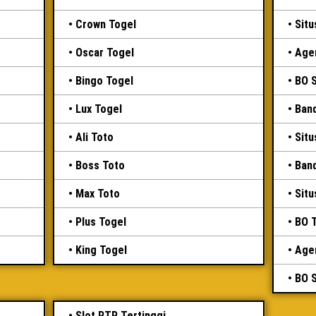
Crown Togel
Situ
Oscar Togel
Age
Bingo Togel
BO S
Lux Togel
Band
Ali Toto
Situ
Boss Toto
Band
Max Toto
Situ
Plus Togel
BO 
King Togel
Agen
BO S
Slot RTP Tertinggi