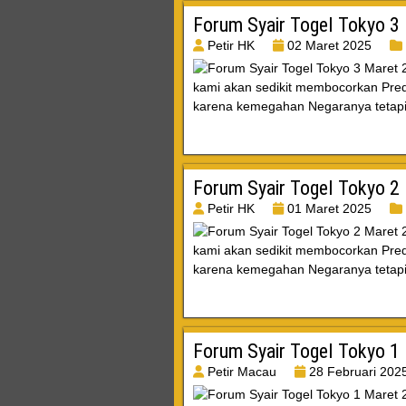
Forum Syair Togel Tokyo 3 
Petir HK
02 Maret 2025
kami akan sedikit membocorkan Predi
karena kemegahan Negaranya tetapi 
Forum Syair Togel Tokyo 2
Petir HK
01 Maret 2025
kami akan sedikit membocorkan Predi
karena kemegahan Negaranya tetapi 
Forum Syair Togel Tokyo 1
Petir Macau
28 Februari 202