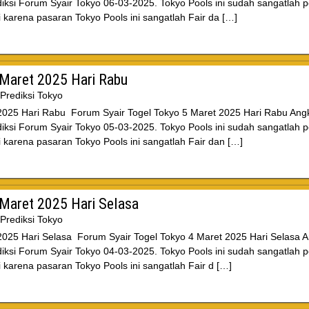
ksi Forum Syair Tokyo 06-03-2025. Tokyo Pools ini sudah sangatlah po
karena pasaran Tokyo Pools ini sangatlah Fair da […]
 Maret 2025 Hari Rabu
Prediksi Tokyo
Forum Syair Togel Tokyo 5 Maret 2025 Hari Rabu Angka 
ksi Forum Syair Tokyo 05-03-2025. Tokyo Pools ini sudah sangatlah po
karena pasaran Tokyo Pools ini sangatlah Fair dan […]
 Maret 2025 Hari Selasa
Prediksi Tokyo
Forum Syair Togel Tokyo 4 Maret 2025 Hari Selasa Ang
ksi Forum Syair Tokyo 04-03-2025. Tokyo Pools ini sudah sangatlah po
karena pasaran Tokyo Pools ini sangatlah Fair d […]