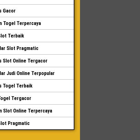
s Gacor
n Togel Terpercaya
lot Terbaik
ar Slot Pragmatic
s Slot Online Tergacor
ar Judi Online Terpopular
s Togel Terbaik
Togel Tergacor
 Slot Online Terpercaya
lot Pragmatic