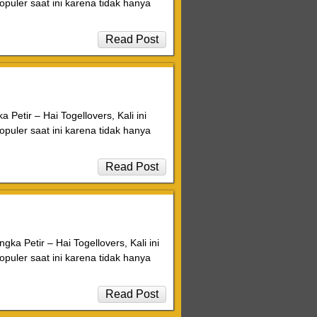
puler saat ini karena tidak hanya
Read Post
Petir – Hai Togellovers, Kali ini
puler saat ini karena tidak hanya
Read Post
ka Petir – Hai Togellovers, Kali ini
puler saat ini karena tidak hanya
Read Post