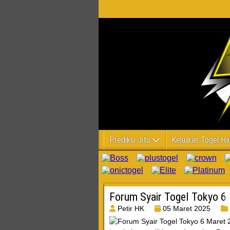
Prediksi Jitu
Keluaran Togel Har
Forum Syair Togel Tokyo 6
Petir HK
05 Maret 2025