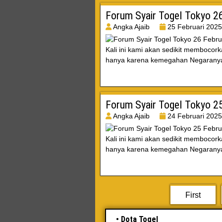
Forum Syair Togel Tokyo 26
Angka Ajaib
25 Februari 2025
Kali ini kami akan sedikit membocork
hanya karena kemegahan Negaranya t
Forum Syair Togel Tokyo 25
Angka Ajaib
24 Februari 2025
Kali ini kami akan sedikit membocork
hanya karena kemegahan Negaranya t
First
Dota Togel