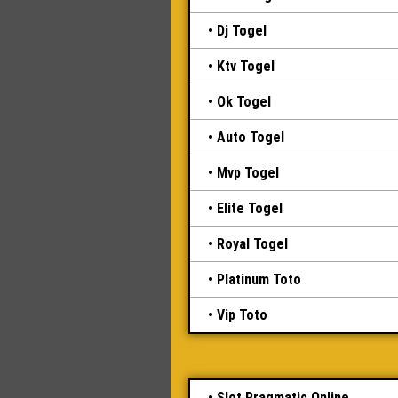
Dj Togel
Ktv Togel
Ok Togel
Auto Togel
Mvp Togel
Elite Togel
Royal Togel
Platinum Toto
Vip Toto
Slot Pragmatic Online