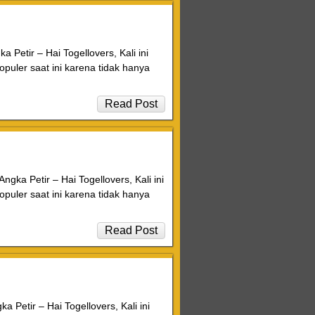
 Petir – Hai Togellovers, Kali ini
puler saat ini karena tidak hanya
Read Post
gka Petir – Hai Togellovers, Kali ini
puler saat ini karena tidak hanya
Read Post
 Petir – Hai Togellovers, Kali ini