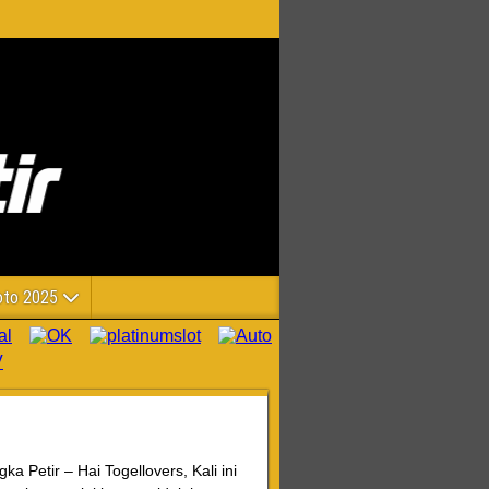
oto 2025
 Petir – Hai Togellovers, Kali ini