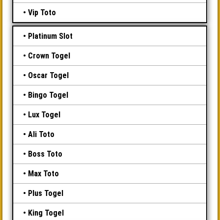
Vip Toto
Platinum Slot
Crown Togel
Oscar Togel
Bingo Togel
Lux Togel
Ali Toto
Boss Toto
Max Toto
Plus Togel
King Togel