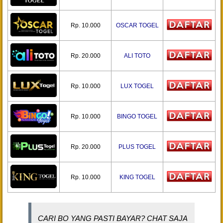
Rp. 10.000
OSCAR TOGEL
Rp. 20.000
ALI TOTO
Rp. 10.000
LUX TOGEL
Rp. 10.000
BINGO TOGEL
Rp. 20.000
PLUS TOGEL
Rp. 10.000
KING TOGEL
CARI BO YANG PASTI BAYAR? CHAT SAJA