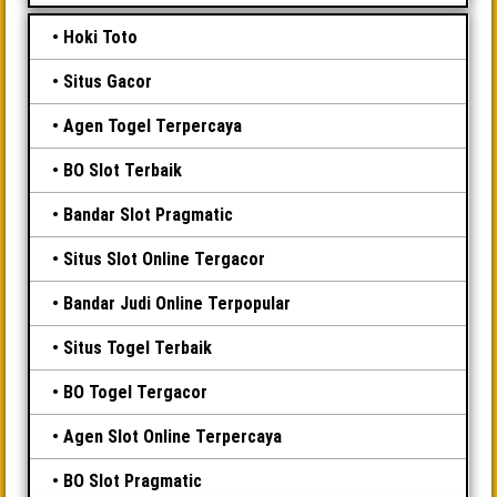
Hoki Toto
Situs Gacor
Agen Togel Terpercaya
BO Slot Terbaik
Bandar Slot Pragmatic
Situs Slot Online Tergacor
Bandar Judi Online Terpopular
Situs Togel Terbaik
BO Togel Tergacor
Agen Slot Online Terpercaya
BO Slot Pragmatic