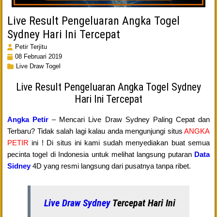
Live Result Pengeluaran Angka Togel
Sydney Hari Ini Tercepat
Petir Terjitu
08 Februari 2019
Live Draw Togel
Live Result Pengeluaran Angka Togel Sydney
Hari Ini Tercepat
Angka Petir
– Mencari Live Draw Sydney Paling Cepat dan
Terbaru? Tidak salah lagi kalau anda mengunjungi situs
ANGKA
PETIR
ini ! Di situs ini kami sudah menyediakan buat semua
pecinta togel di Indonesia untuk melihat langsung putaran
Data
Sidney
4D yang resmi langsung dari pusatnya tanpa ribet.
Live Draw Sydney
Tercepat Hari Ini