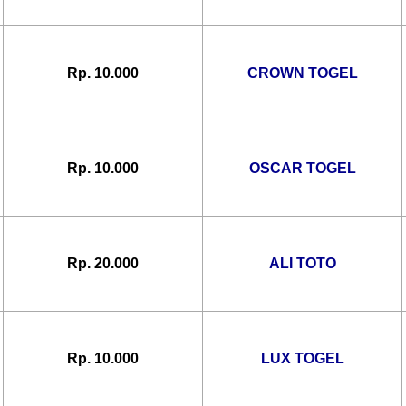
Rp. 10.000
CROWN TOGEL
Rp. 10.000
OSCAR TOGEL
Rp. 20.000
ALI TOTO
Rp. 10.000
LUX TOGEL