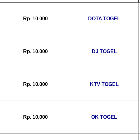
Rp. 10.000
DOTA TOGEL
Rp. 10.000
DJ TOGEL
Rp. 10.000
KTV TOGEL
Rp. 10.000
OK TOGEL