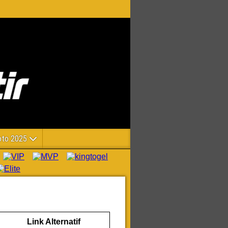
oto 2025
Link Alternatif