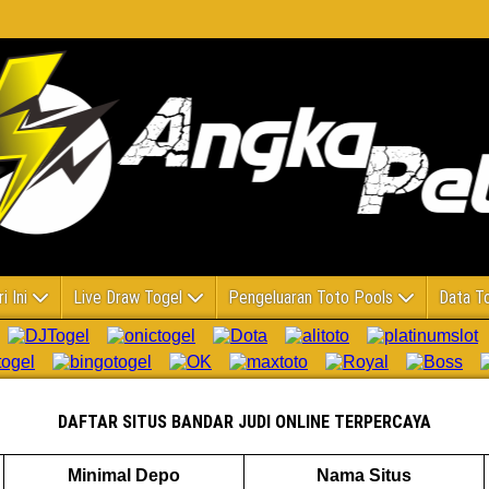
i Ini
Live Draw Togel
Pengeluaran Toto Pools
Data T
DAFTAR SITUS BANDAR JUDI ONLINE TERPERCAYA
Minimal Depo
Nama Situs