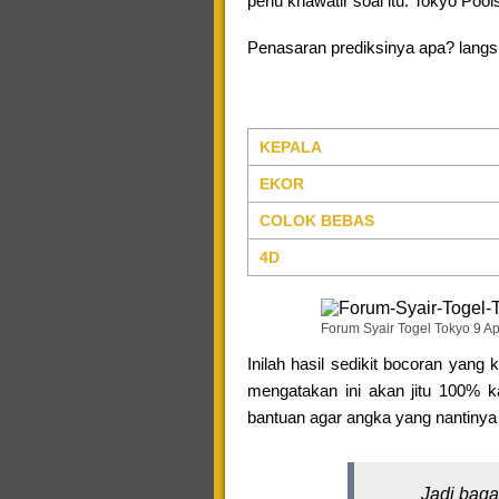
perlu khawatir soal itu. Tokyo Pool
Penasaran prediksinya apa? langsun
KEPALA
EKOR
COLOK BEBAS
4D
Forum Syair Togel Tokyo 9 Ap
Inilah hasil sedikit bocoran yang
mengatakan ini akan jitu 100% ka
bantuan agar angka yang nantinya
Jadi bag