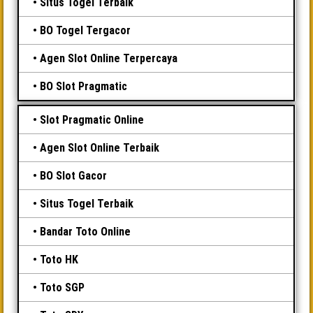
Situs Togel Terbaik
BO Togel Tergacor
Agen Slot Online Terpercaya
BO Slot Pragmatic
Slot Pragmatic Online
Agen Slot Online Terbaik
BO Slot Gacor
Situs Togel Terbaik
Bandar Toto Online
Toto HK
Toto SGP