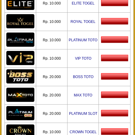
Rp. 10.000
ELITE TOGEL
Rp. 10.000
ROYAL TOGEL
Rp. 10.000
PLATINUM TOTO
Rp. 10.000
VIP TOTO
Rp. 20.000
BOSS TOTO
Rp. 20.000
MAX TOTO
Rp. 20.000
PLATINUM SLOT
Rp. 10.000
CROWN TOGEL