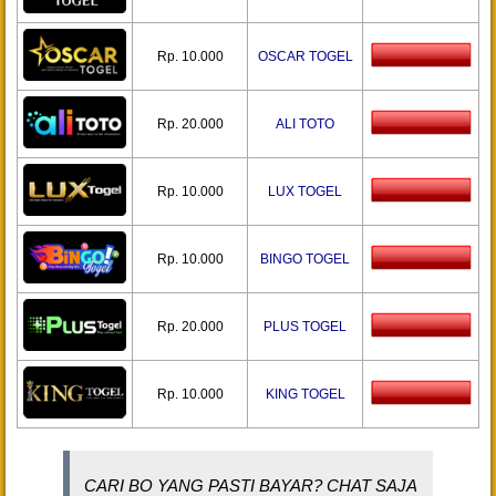
Rp. 10.000
OSCAR TOGEL
Rp. 20.000
ALI TOTO
Rp. 10.000
LUX TOGEL
Rp. 10.000
BINGO TOGEL
Rp. 20.000
PLUS TOGEL
Rp. 10.000
KING TOGEL
CARI BO YANG PASTI BAYAR? CHAT SAJA