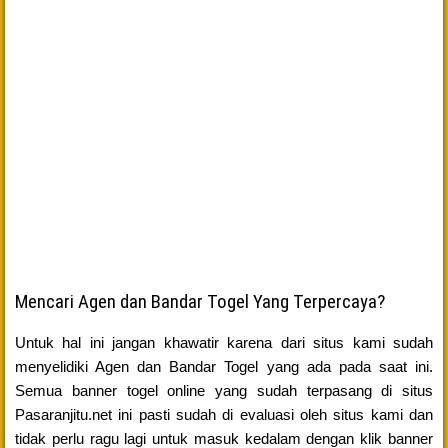
Mencari Agen dan Bandar Togel Yang Terpercaya?
Untuk hal ini jangan khawatir karena dari situs kami sudah
menyelidiki Agen dan Bandar Togel yang ada pada saat ini.
Semua banner togel online yang sudah terpasang di situs
Pasaranjitu.net ini pasti sudah di evaluasi oleh situs kami dan
tidak perlu ragu lagi untuk masuk kedalam dengan klik banner