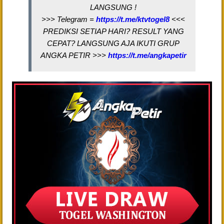
LANGSUNG !
>>> Telegram =
https://t.me/ktvtogel8
<<<
PREDIKSI SETIAP HARI? RESULT YANG
CEPAT? LANGSUNG AJA IKUTI GRUP
ANGKA PETIR >>>
https://t.me/angkapetir