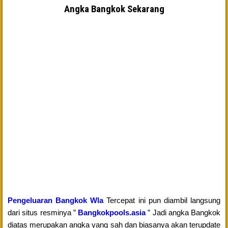
Angka Bangkok Sekarang
Pengeluaran Bangkok Wla
Tercepat ini pun diambil langsung
dari situs resminya ”
Bangkokpools.asia
” Jadi angka Bangkok
diatas merupakan angka yang sah dan biasanya akan terupdate