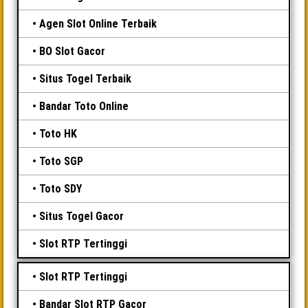
Agen Slot Online Terbaik
BO Slot Gacor
Situs Togel Terbaik
Bandar Toto Online
Toto HK
Toto SGP
Toto SDY
Situs Togel Gacor
Slot RTP Tertinggi
Slot RTP Tertinggi
Bandar Slot RTP Gacor