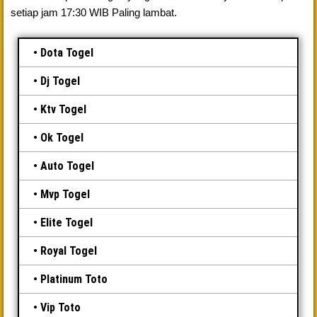
setiap jam 17:30 WIB Paling lambat.
Dota Togel
Dj Togel
Ktv Togel
Ok Togel
Auto Togel
Mvp Togel
Elite Togel
Royal Togel
Platinum Toto
Vip Toto