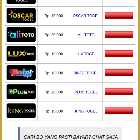
Rp. 10.000
OSCAR TOGEL
Rp. 20.000
ALI TOTO
Rp. 10.000
LUX TOGEL
Rp. 10.000
BINGO TOGEL
Rp. 20.000
PLUS TOGEL
Rp. 10.000
KING TOGEL
CARI BO YANG PASTI BAYAR? CHAT SAJA