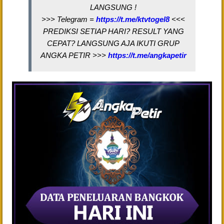
LANGSUNG !
>>> Telegram =
https://t.me/ktvtogel8
<<<
PREDIKSI SETIAP HARI? RESULT YANG
CEPAT? LANGSUNG AJA IKUTI GRUP
ANGKA PETIR >>>
https://t.me/angkapetir