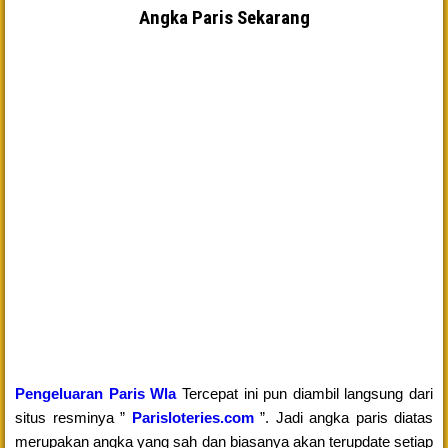
Angka Paris Sekarang
Pengeluaran Paris Wla
Tercepat ini pun diambil langsung dari
situs resminya ”
Parisloteries.com
”. Jadi angka paris diatas
merupakan angka yang sah dan biasanya akan terupdate setiap