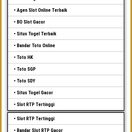
Agen Slot Online Terbaik
BO Slot Gacor
Situs Togel Terbaik
Bandar Toto Online
Toto HK
Toto SGP
Toto SDY
Situs Togel Gacor
Slot RTP Tertinggi
Slot RTP Tertinggi
Bandar Slot RTP Gacor