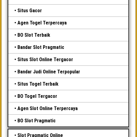
Situs Gacor
Agen Togel Terpercaya
BO Slot Terbaik
Bandar Slot Pragmatic
Situs Slot Online Tergacor
Bandar Judi Online Terpopular
Situs Togel Terbaik
BO Togel Tergacor
Agen Slot Online Terpercaya
BO Slot Pragmatic
Slot Pragmatic Online