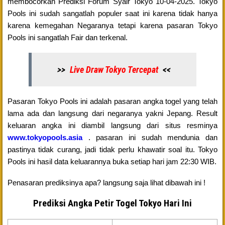
membocorkan Prediksi Forum Syair Tokyo 10-04-2025. Tokyo
Pools ini sudah sangatlah populer saat ini karena tidak hanya
karena kemegahan Negaranya tetapi karena pasaran Tokyo
Pools ini sangatlah Fair dan terkenal.
>>
Live Draw Tokyo Tercepat
<<
Pasaran Tokyo Pools ini adalah pasaran angka togel yang telah
lama ada dan langsung dari negaranya yakni Jepang. Result
keluaran angka ini diambil langsung dari situs resminya
www.tokyopools.asia
. pasaran ini sudah mendunia dan
pastinya tidak curang, jadi tidak perlu khawatir soal itu. Tokyo
Pools ini hasil data keluarannya buka setiap hari jam 22:30 WIB.
Penasaran prediksinya apa? langsung saja lihat dibawah ini !
Prediksi Angka Petir Togel Tokyo Hari Ini