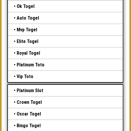
Ok Togel
Auto Togel
Mvp Togel
Elite Togel
Royal Togel
Platinum Toto
Vip Toto
Platinum Slot
Crown Togel
Oscar Togel
Bingo Togel