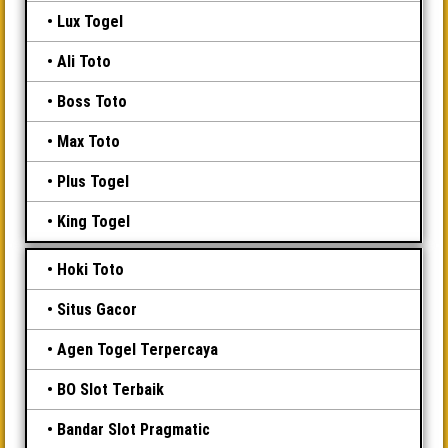
Lux Togel
Ali Toto
Boss Toto
Max Toto
Plus Togel
King Togel
Hoki Toto
Situs Gacor
Agen Togel Terpercaya
BO Slot Terbaik
Bandar Slot Pragmatic