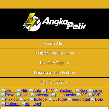
Prediksi Jitu
Keluaran Togel Hari Ini
Live Draw Togel
Pengeluaran Toto Pools
Data Toto 2025