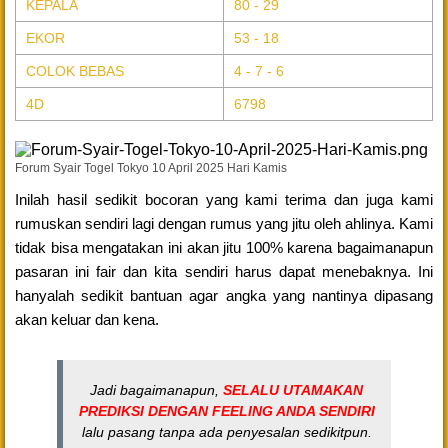
KEPALA
80 - 29
EKOR
53 - 18
COLOK BEBAS
4 - 7 - 6
4D
6798
Forum Syair Togel Tokyo 10 April 2025 Hari Kamis
Inilah hasil sedikit bocoran yang kami terima dan juga kami
rumuskan sendiri lagi dengan rumus yang jitu oleh ahlinya. Kami
tidak bisa mengatakan ini akan jitu 100% karena bagaimanapun
pasaran ini fair dan kita sendiri harus dapat menebaknya. Ini
hanyalah sedikit bantuan agar angka yang nantinya dipasang
akan keluar dan kena.
Jadi bagaimanapun,
SELALU UTAMAKAN
PREDIKSI DENGAN FEELING ANDA SENDIRI
lalu pasang tanpa ada penyesalan sedikitpun.