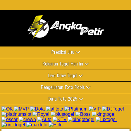
Prediksi Jitu
Keluaran Togel Hari Ini
Live Draw Togel
Pengeluaran Toto Pools
Data Toto 2025