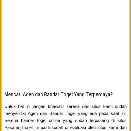
Mencari Agen dan Bandar Togel Yang Terpercaya?
Untuk hal ini jangan khawatir karena dari situs kami sudah
menyelidiki Agen dan Bandar Togel yang ada pada saat ini.
Semua banner togel online yang sudah terpasang di situs
Pasaranjitu.net ini pasti sudah di evaluasi oleh situs kami dan