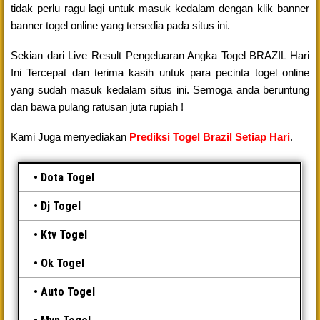
tidak perlu ragu lagi untuk masuk kedalam dengan klik banner
banner togel online yang tersedia pada situs ini.
Sekian dari Live Result Pengeluaran Angka Togel BRAZIL Hari
Ini Tercepat dan terima kasih untuk para pecinta togel online
yang sudah masuk kedalam situs ini. Semoga anda beruntung
dan bawa pulang ratusan juta rupiah !
Kami Juga menyediakan
Prediksi Togel Brazil Setiap Hari
.
Dota Togel
Dj Togel
Ktv Togel
Ok Togel
Auto Togel