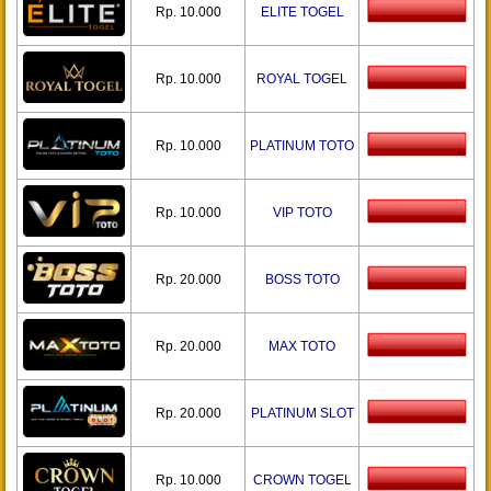
Rp. 10.000
ELITE TOGEL
Rp. 10.000
ROYAL TOGEL
Rp. 10.000
PLATINUM TOTO
Rp. 10.000
VIP TOTO
Rp. 20.000
BOSS TOTO
Rp. 20.000
MAX TOTO
Rp. 20.000
PLATINUM SLOT
Rp. 10.000
CROWN TOGEL