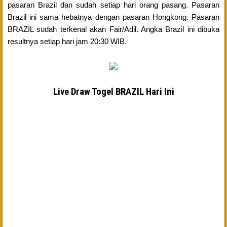
pasaran Brazil dan sudah setiap hari orang pasang. Pasaran
Brazil ini sama hebatnya dengan pasaran Hongkong. Pasaran
BRAZIL sudah terkenal akan Fair/Adil. Angka Brazil ini dibuka
resultnya setiap hari jam 20:30 WIB.
Live Draw Togel BRAZIL Hari Ini