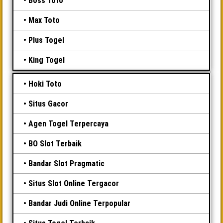
Boss Toto
Max Toto
Plus Togel
King Togel
Hoki Toto
Situs Gacor
Agen Togel Terpercaya
BO Slot Terbaik
Bandar Slot Pragmatic
Situs Slot Online Tergacor
Bandar Judi Online Terpopular