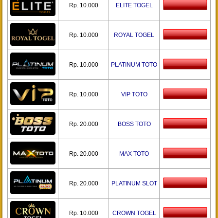
Rp. 10.000
ELITE TOGEL
Rp. 10.000
ROYAL TOGEL
Rp. 10.000
PLATINUM TOTO
Rp. 10.000
VIP TOTO
Rp. 20.000
BOSS TOTO
Rp. 20.000
MAX TOTO
Rp. 20.000
PLATINUM SLOT
Rp. 10.000
CROWN TOGEL