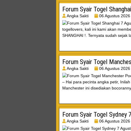
Forum Syair Togel Shangha
Angka Sakti
06 Agustus 2026
togellovers, kali ini kami akan mem
SHANGHAI !. Ternyata sudah sejak 
Forum Syair Togel Manches
Angka Sakti
06 Agustus 2026
– Hai para pecinta angka petir, Inil
Manchester ini disediakan bocoranny
Forum Syair Togel Sydney 
Angka Sakti
06 Agustus 2026