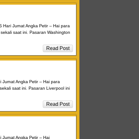
 Hari Jumat Angka Petir – Hai para
sekali saat ini. Pasaran Washington
Read Post
i Jumat Angka Petir – Hai para
kali saat ini. Pasaran Liverpool ini
Read Post
i Jumat Angka Petir – Hai