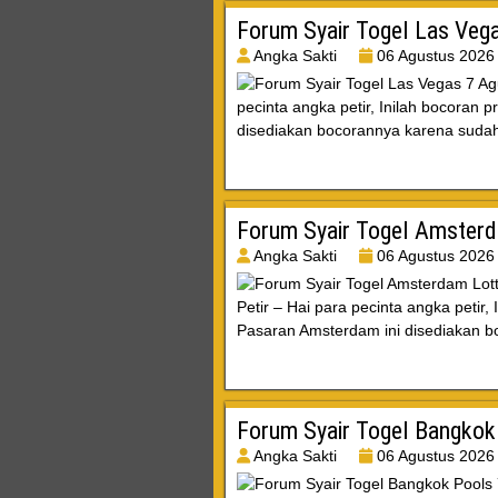
Forum Syair Togel Las Veg
Angka Sakti
06 Agustus 2026
pecinta angka petir, Inilah bocoran 
disediakan bocorannya karena sudah 
Forum Syair Togel Amsterd
Angka Sakti
06 Agustus 2026
Petir – Hai para pecinta angka petir
Pasaran Amsterdam ini disediakan b
Forum Syair Togel Bangkok
Angka Sakti
06 Agustus 2026