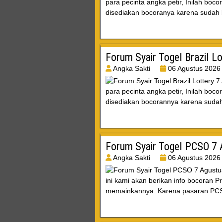
para pecinta angka petir, Inilah boc
disediakan bocoranya karena sudah b
Forum Syair Togel Brazil L
Angka Sakti
06 Agustus 2026
para pecinta angka petir, Inilah boco
disediakan bocorannya karena sudah 
Forum Syair Togel PCSO 7 
Angka Sakti
06 Agustus 2026
ini kami akan berikan info bocoran 
memainkannya. Karena pasaran PCSO s