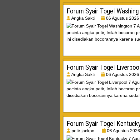
Forum Syair Togel Washing
Angka Sakti
06 Agustus 2026
pecinta angka petir, Inilah bocoran 
ini disediakan bocorannya karena sud
Forum Syair Togel Liverpoo
Angka Sakti
06 Agustus 2026
pecinta angka petir, Inilah bocoran p
disediakan bocorannya karena sudah 
Forum Syair Togel Kentuck
petir jackpot
06 Agustus 2026