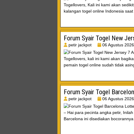
Togellovers, Kali ini kami akan sedi
kalangan togel online Indonesia saat
Forum Syair Togel New Jer
petir jackpot
06 Agustus 2026
Togellovers, kali ini kami akan bagi
pemain togel online sudah tidak asin
Forum Syair Togel Barcelo
petir jackpot
06 Agustus 2026
– Hai para pecinta angka petir, Inil
Barcelona ini disediakan bocorannya