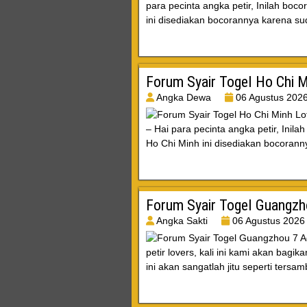
para pecinta angka petir, Inilah boc
ini disediakan bocorannya karena sud
Forum Syair Togel Ho Chi 
Angka Dewa
06 Agustus 202
– Hai para pecinta angka petir, Inil
Ho Chi Minh ini disediakan bocorann
Forum Syair Togel Guangzh
Angka Sakti
06 Agustus 2026
petir lovers, kali ini kami akan bag
ini akan sangatlah jitu seperti tersam