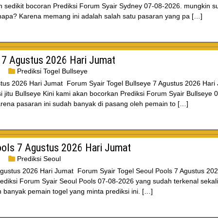
sedikit bocoran Prediksi Forum Syair Sydney 07-08-2026. mungkin sud
enapa? Karena memang ini adalah salah satu pasaran yang pa […]
e 7 Agustus 2026 Hari Jumat
Prediksi Togel Bullseye
Forum Syair Togel Bullseye 7 Agustus 2026 Hari 
si jitu Bullseye Kini kami akan bocorkan Prediksi Forum Syair Bullsey
arena pasaran ini sudah banyak di pasang oleh pemain to […]
ools 7 Agustus 2026 Hari Jumat
Prediksi Seoul
Forum Syair Togel Seoul Pools 7 Agustus 202
rediksi Forum Syair Seoul Pools 07-08-2026 yang sudah terkenal sekali 
banyak pemain togel yang minta prediksi ini. […]