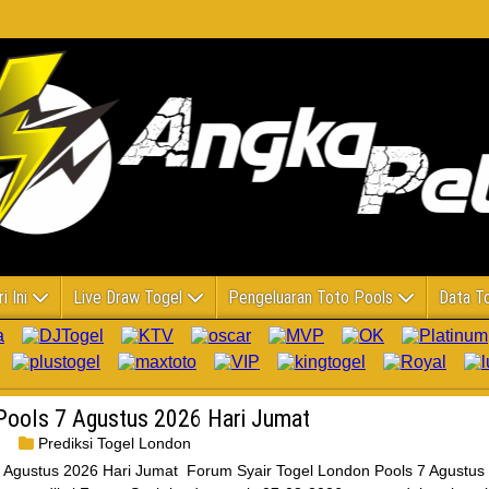
i Ini
Live Draw Togel
Pengeluaran Toto Pools
Data T
Pools 7 Agustus 2026 Hari Jumat
Prediksi Togel London
Forum Syair Togel London Pools 7 Agustus 