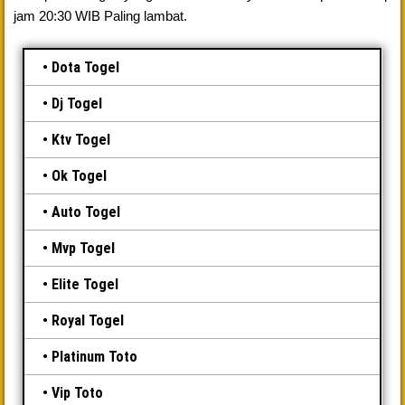
jam 20:30 WIB Paling lambat.
Dota Togel
Dj Togel
Ktv Togel
Ok Togel
Auto Togel
Mvp Togel
Elite Togel
Royal Togel
Platinum Toto
Vip Toto