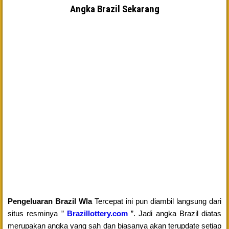
Angka Brazil Sekarang
Pengeluaran Brazil Wla
Tercepat ini pun diambil langsung dari
situs resminya ”
Brazillottery.com
”. Jadi angka Brazil diatas
merupakan angka yang sah dan biasanya akan terupdate setiap