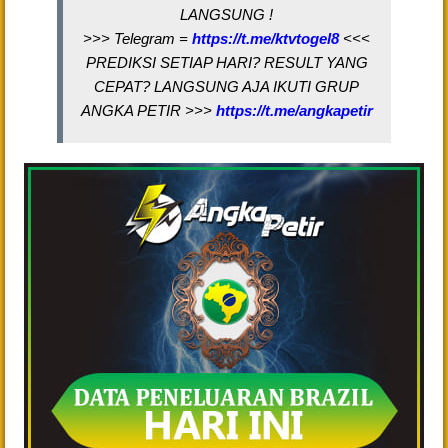
LANGSUNG !
>>> Telegram =
https://t.me/ktvtogel8
<<<
PREDIKSI SETIAP HARI? RESULT YANG
CEPAT? LANGSUNG AJA IKUTI GRUP
ANGKA PETIR >>>
https://t.me/angkapetir