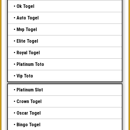
Ok Togel
Auto Togel
Mvp Togel
Elite Togel
Royal Togel
Platinum Toto
Vip Toto
Platinum Slot
Crown Togel
Oscar Togel
Bingo Togel