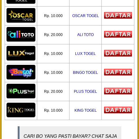
Rp. 10.000
OSCAR TOGEL
Rp. 20.000
ALI TOTO
Rp. 10.000
LUX TOGEL
Rp. 10.000
BINGO TOGEL
Rp. 20.000
PLUS TOGEL
Rp. 10.000
KING TOGEL
CARI BO YANG PASTI BAYAR? CHAT SAJA