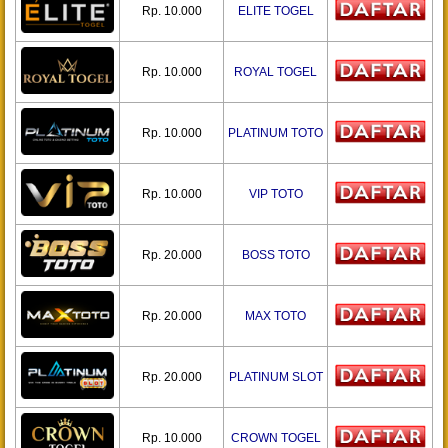
Rp. 10.000
ELITE TOGEL
Rp. 10.000
ROYAL TOGEL
Rp. 10.000
PLATINUM TOTO
Rp. 10.000
VIP TOTO
Rp. 20.000
BOSS TOTO
Rp. 20.000
MAX TOTO
Rp. 20.000
PLATINUM SLOT
Rp. 10.000
CROWN TOGEL