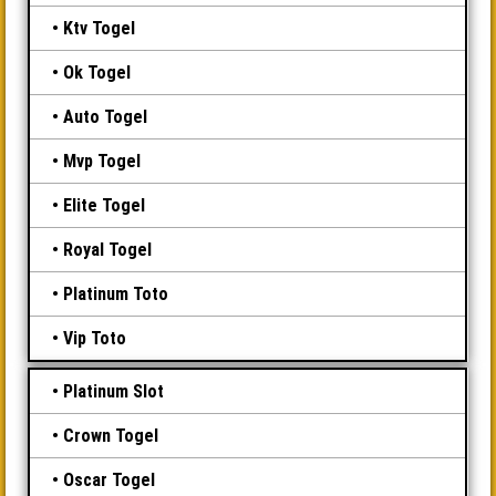
Ktv Togel
Ok Togel
Auto Togel
Mvp Togel
Elite Togel
Royal Togel
Platinum Toto
Vip Toto
Platinum Slot
Crown Togel
Oscar Togel