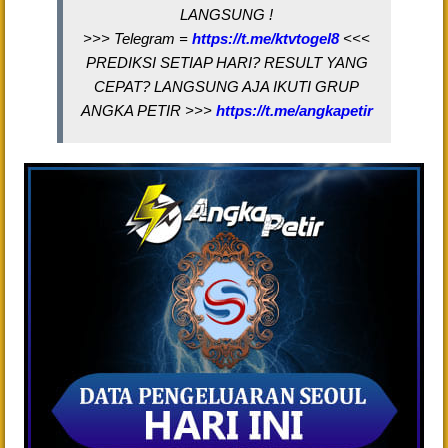
LANGSUNG !
>>> Telegram =
https://t.me/ktvtogel8
<<<
PREDIKSI SETIAP HARI? RESULT YANG
CEPAT? LANGSUNG AJA IKUTI GRUP
ANGKA PETIR >>>
https://t.me/angkapetir