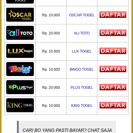
Rp. 10.000
OSCAR TOGEL
Rp. 20.000
ALI TOTO
Rp. 10.000
LUX TOGEL
Rp. 10.000
BINGO TOGEL
Rp. 20.000
PLUS TOGEL
Rp. 10.000
KING TOGEL
CARI BO YANG PASTI BAYAR? CHAT SAJA