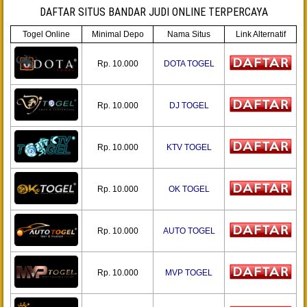
DAFTAR SITUS BANDAR JUDI ONLINE TERPERCAYA
Togel Online
Minimal Depo
Nama Situs
Link Alternatif
Rp. 10.000
DOTA TOGEL
Rp. 10.000
DJ TOGEL
Rp. 10.000
KTV TOGEL
Rp. 10.000
OK TOGEL
Rp. 10.000
AUTO TOGEL
Rp. 10.000
MVP TOGEL