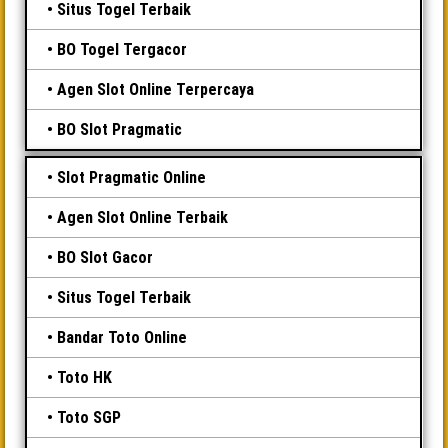
Situs Togel Terbaik
BO Togel Tergacor
Agen Slot Online Terpercaya
BO Slot Pragmatic
Slot Pragmatic Online
Agen Slot Online Terbaik
BO Slot Gacor
Situs Togel Terbaik
Bandar Toto Online
Toto HK
Toto SGP