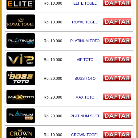
Rp. 10.000
ELITE TOGEL
Rp. 10.000
ROYAL TOGEL
Rp. 10.000
PLATINUM TOTO
Rp. 10.000
VIP TOTO
Rp. 20.000
BOSS TOTO
Rp. 20.000
MAX TOTO
Rp. 20.000
PLATINUM SLOT
Rp. 10.000
CROWN TOGEL