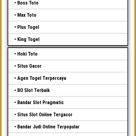
Boss Toto
Max Toto
Plus Togel
King Togel
Hoki Toto
Situs Gacor
Agen Togel Terpercaya
BO Slot Terbaik
Bandar Slot Pragmatic
Situs Slot Online Tergacor
Bandar Judi Online Terpopular