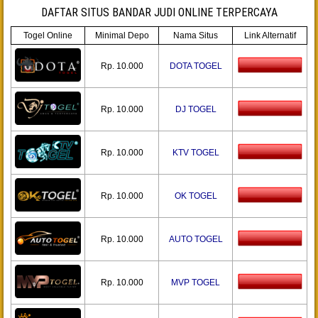
DAFTAR SITUS BANDAR JUDI ONLINE TERPERCAYA
Togel Online
Minimal Depo
Nama Situs
Link Alternatif
Rp. 10.000
DOTA TOGEL
Rp. 10.000
DJ TOGEL
Rp. 10.000
KTV TOGEL
Rp. 10.000
OK TOGEL
Rp. 10.000
AUTO TOGEL
Rp. 10.000
MVP TOGEL