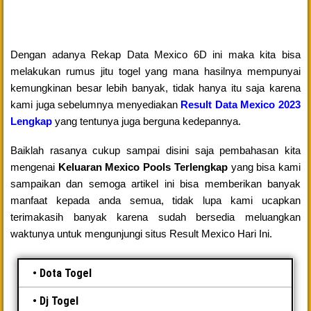
Dengan adanya Rekap Data Mexico 6D ini maka kita bisa
melakukan rumus jitu togel yang mana hasilnya mempunyai
kemungkinan besar lebih banyak, tidak hanya itu saja karena
kami juga sebelumnya menyediakan
Result Data Mexico 2023
Lengkap
yang tentunya juga berguna kedepannya.
Baiklah rasanya cukup sampai disini saja pembahasan kita
mengenai
Keluaran Mexico Pools Terlengkap
yang bisa kami
sampaikan dan semoga artikel ini bisa memberikan banyak
manfaat kepada anda semua, tidak lupa kami ucapkan
terimakasih banyak karena sudah bersedia meluangkan
waktunya untuk mengunjungi situs Result Mexico Hari Ini.
Dota Togel
Dj Togel