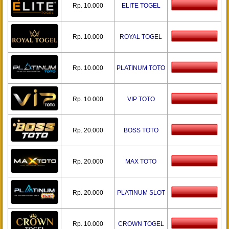
Rp. 10.000
ELITE TOGEL
Rp. 10.000
ROYAL TOGEL
Rp. 10.000
PLATINUM TOTO
Rp. 10.000
VIP TOTO
Rp. 20.000
BOSS TOTO
Rp. 20.000
MAX TOTO
Rp. 20.000
PLATINUM SLOT
Rp. 10.000
CROWN TOGEL