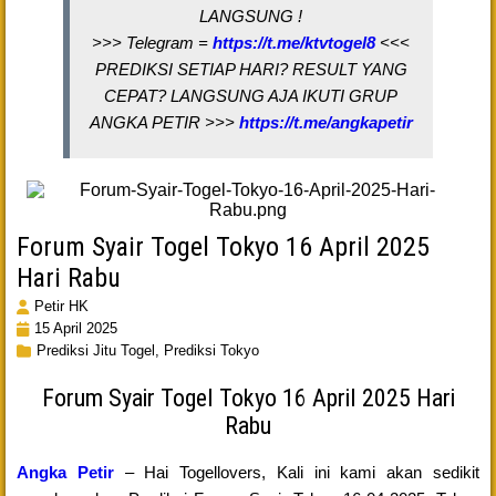
LANGSUNG !
>>> Telegram =
https://t.me/ktvtogel8
<<<
PREDIKSI SETIAP HARI? RESULT YANG
CEPAT? LANGSUNG AJA IKUTI GRUP
ANGKA PETIR >>>
https://t.me/angkapetir
Forum Syair Togel Tokyo 16 April 2025
Hari Rabu
Petir HK
15 April 2025
Prediksi Jitu Togel,
Prediksi Tokyo
Forum Syair Togel Tokyo 16 April 2025 Hari
Rabu
Angka Petir
– Hai Togellovers, Kali ini kami akan sedikit