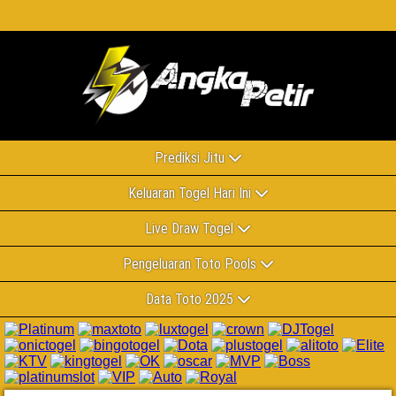
Prediksi Jitu
Keluaran Togel Hari Ini
Live Draw Togel
Pengeluaran Toto Pools
Data Toto 2025