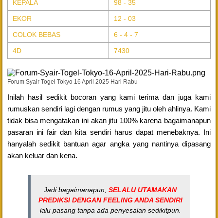
KEPALA
98 - 35
EKOR
12 - 03
COLOK BEBAS
6 - 4 - 7
4D
7430
Forum Syair Togel Tokyo 16 April 2025 Hari Rabu
Inilah hasil sedikit bocoran yang kami terima dan juga kami
rumuskan sendiri lagi dengan rumus yang jitu oleh ahlinya. Kami
tidak bisa mengatakan ini akan jitu 100% karena bagaimanapun
pasaran ini fair dan kita sendiri harus dapat menebaknya. Ini
hanyalah sedikit bantuan agar angka yang nantinya dipasang
akan keluar dan kena.
Jadi bagaimanapun,
SELALU UTAMAKAN
PREDIKSI DENGAN FEELING ANDA SENDIRI
lalu pasang tanpa ada penyesalan sedikitpun.