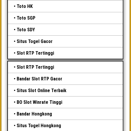
Toto HK
Toto SGP
Toto SDY
Situs Togel Gacor
Slot RTP Tertinggi
Slot RTP Tertinggi
Bandar Slot RTP Gacor
Situs Slot Online Terbaik
BO Slot Winrate Tinggi
Bandar Hongkong
Situs Togel Hongkong