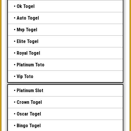
Ok Togel
Auto Togel
Mvp Togel
Elite Togel
Royal Togel
Platinum Toto
Vip Toto
Platinum Slot
Crown Togel
Oscar Togel
Bingo Togel