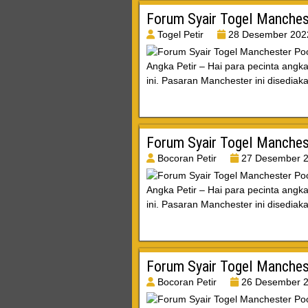
Forum Syair Togel Manches
Togel Petir
28 Desember 202
Angka Petir – Hai para pecinta angka
ini. Pasaran Manchester ini disedia
Forum Syair Togel Manches
Bocoran Petir
27 Desember 
Angka Petir – Hai para pecinta angka
ini. Pasaran Manchester ini disedia
Forum Syair Togel Manches
Bocoran Petir
26 Desember 