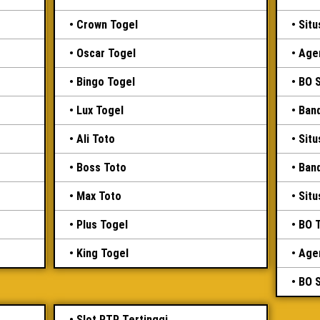
Crown Togel
Situ
Oscar Togel
Age
Bingo Togel
BO S
Lux Togel
Band
Ali Toto
Situ
Boss Toto
Band
Max Toto
Situ
Plus Togel
BO 
King Togel
Agen
BO S
Slot RTP Tertinggi