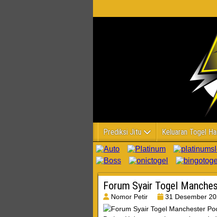
Prediksi Jitu
Keluaran Togel Har
Forum Syair Togel Manches
Nomor Petir
31 Desember 20