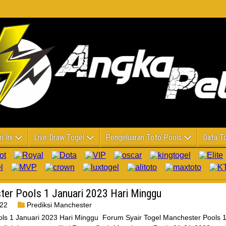
i Ini
Live Draw Togel
Pengeluaran Toto Pools
Data T
ter Pools 1 Januari 2023 Hari Minggu
22
Prediksi Manchester
Forum Syair Togel Manchester Pools 