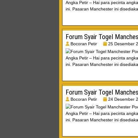
Angka Petir – Hai para pecinta angka
ini. Pasaran Manchester ini disedia
Forum Syair Togel Manches
Bocoran Petir
25 Desember 
Angka Petir – Hai para pecinta angka
ini. Pasaran Manchester ini disedia
Forum Syair Togel Manches
Bocoran Petir
24 Desember 
Angka Petir – Hai para pecinta angka
ini. Pasaran Manchester ini disedia