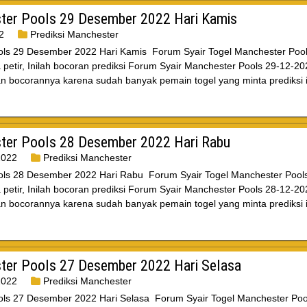
ter Pools 29 Desember 2022 Hari Kamis
2
Prediksi Manchester
Forum Syair Togel Manchester Poo
 petir, Inilah bocoran prediksi Forum Syair Manchester Pools 29-12-20
kan bocorannya karena sudah banyak pemain togel yang minta prediksi 
ter Pools 28 Desember 2022 Hari Rabu
2022
Prediksi Manchester
Forum Syair Togel Manchester Poo
 petir, Inilah bocoran prediksi Forum Syair Manchester Pools 28-12-20
kan bocorannya karena sudah banyak pemain togel yang minta prediksi 
ter Pools 27 Desember 2022 Hari Selasa
2022
Prediksi Manchester
Forum Syair Togel Manchester Poo