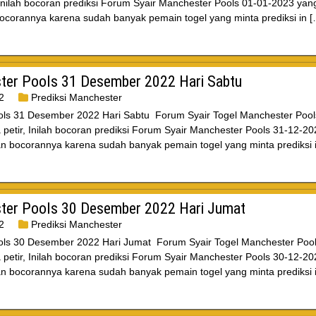
, Inilah bocoran prediksi Forum Syair Manchester Pools 01-01-2023 yang 
ocorannya karena sudah banyak pemain togel yang minta prediksi in [
ter Pools 31 Desember 2022 Hari Sabtu
2
Prediksi Manchester
Forum Syair Togel Manchester Poo
 petir, Inilah bocoran prediksi Forum Syair Manchester Pools 31-12-20
kan bocorannya karena sudah banyak pemain togel yang minta prediksi 
ster Pools 30 Desember 2022 Hari Jumat
2
Prediksi Manchester
Forum Syair Togel Manchester Poo
 petir, Inilah bocoran prediksi Forum Syair Manchester Pools 30-12-20
kan bocorannya karena sudah banyak pemain togel yang minta prediksi 