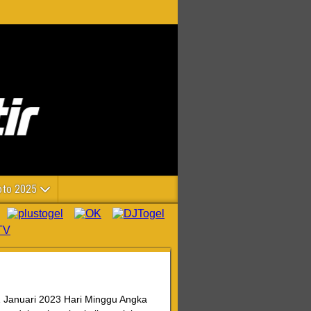
oto 2025
1 Januari 2023 Hari Minggu Angka