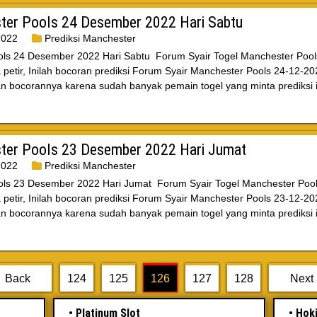
ter Pools 24 Desember 2022 Hari Sabtu
2022
Prediksi Manchester
Forum Syair Togel Manchester Poo
 petir, Inilah bocoran prediksi Forum Syair Manchester Pools 24-12-20
kan bocorannya karena sudah banyak pemain togel yang minta prediksi 
ster Pools 23 Desember 2022 Hari Jumat
2022
Prediksi Manchester
Forum Syair Togel Manchester Poo
 petir, Inilah bocoran prediksi Forum Syair Manchester Pools 23-12-20
kan bocorannya karena sudah banyak pemain togel yang minta prediksi 
Back
124
125
126
127
128
Next
Platinum Slot
Hoki