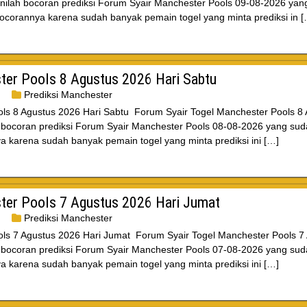
, Inilah bocoran prediksi Forum Syair Manchester Pools 09-08-2026 yang 
ocorannya karena sudah banyak pemain togel yang minta prediksi in [
ter Pools 8 Agustus 2026 Hari Sabtu
Prediksi Manchester
Forum Syair Togel Manchester Pools 8 
ah bocoran prediksi Forum Syair Manchester Pools 08-08-2026 yang sudah
a karena sudah banyak pemain togel yang minta prediksi ini […]
ter Pools 7 Agustus 2026 Hari Jumat
Prediksi Manchester
Forum Syair Togel Manchester Pools 7 
ah bocoran prediksi Forum Syair Manchester Pools 07-08-2026 yang sudah
a karena sudah banyak pemain togel yang minta prediksi ini […]