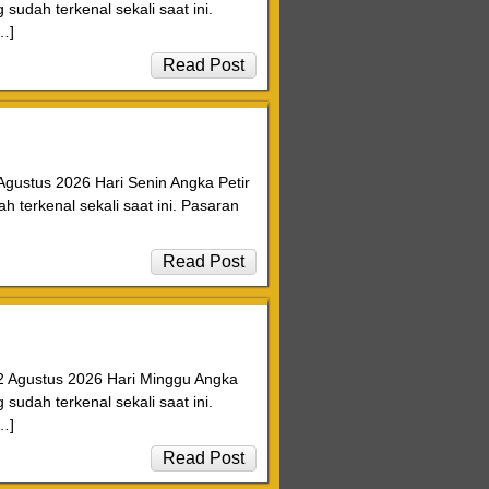
sudah terkenal sekali saat ini.
…]
Read Post
Agustus 2026 Hari Senin Angka Petir
 terkenal sekali saat ini. Pasaran
Read Post
2 Agustus 2026 Hari Minggu Angka
sudah terkenal sekali saat ini.
…]
Read Post