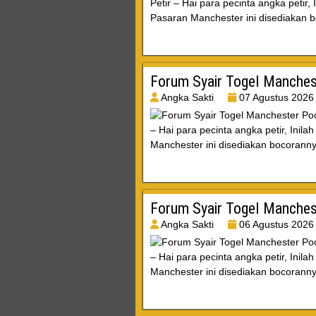
Petir – Hai para pecinta angka petir
Pasaran Manchester ini disediakan b
Forum Syair Togel Manches
Angka Sakti
07 Agustus 2026
– Hai para pecinta angka petir, Inil
Manchester ini disediakan bocoranny
Forum Syair Togel Manches
Angka Sakti
06 Agustus 2026
– Hai para pecinta angka petir, Inil
Manchester ini disediakan bocoranny