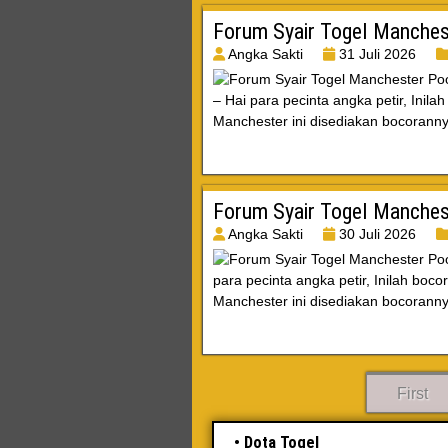
Forum Syair Togel Manches
Angka Sakti
31 Juli 2026
– Hai para pecinta angka petir, Inil
Manchester ini disediakan bocoranny
Forum Syair Togel Manches
Angka Sakti
30 Juli 2026
para pecinta angka petir, Inilah boc
Manchester ini disediakan bocoranny
First
Dota Togel