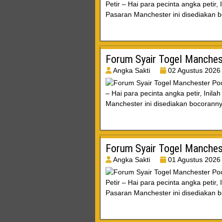
Petir – Hai para pecinta angka petir
Pasaran Manchester ini disediakan b
Forum Syair Togel Manches
Angka Sakti
02 Agustus 2026
– Hai para pecinta angka petir, Inil
Manchester ini disediakan bocoranny
Forum Syair Togel Manches
Angka Sakti
01 Agustus 2026
Petir – Hai para pecinta angka petir
Pasaran Manchester ini disediakan b