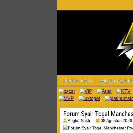
Prediksi Jitu
Keluaran Togel Har
Forum Syair Togel Manches
Angka Sakti
08 Agustus 2026