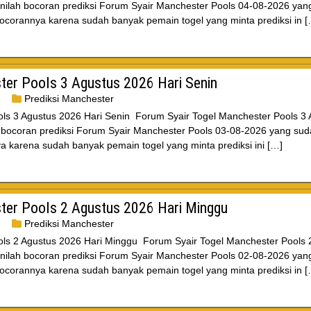
, Inilah bocoran prediksi Forum Syair Manchester Pools 04-08-2026 yang 
ocorannya karena sudah banyak pemain togel yang minta prediksi in [
ter Pools 3 Agustus 2026 Hari Senin
Prediksi Manchester
Forum Syair Togel Manchester Pools 3 
ah bocoran prediksi Forum Syair Manchester Pools 03-08-2026 yang sudah
a karena sudah banyak pemain togel yang minta prediksi ini […]
ter Pools 2 Agustus 2026 Hari Minggu
Prediksi Manchester
Forum Syair Togel Manchester Pools 
, Inilah bocoran prediksi Forum Syair Manchester Pools 02-08-2026 yang 
ocorannya karena sudah banyak pemain togel yang minta prediksi in [