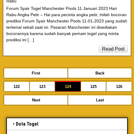
Forum Syair Togel Manchester Pools 11 Januari 2023 Hari
Rabu Angka Petir – Hai para pecinta angka petir, Inilah bocoran
prediksi Forum Syair Manchester Pools 11-01-2023 yang sudah
terkenal sekali saat ini. Pasaran Manchester ini disediakan
bocorannya karena sudah banyak pemain togel yang minta
prediksi ini […]
Read Post
First
Back
122
123
124
125
126
Next
Last
Dota Togel