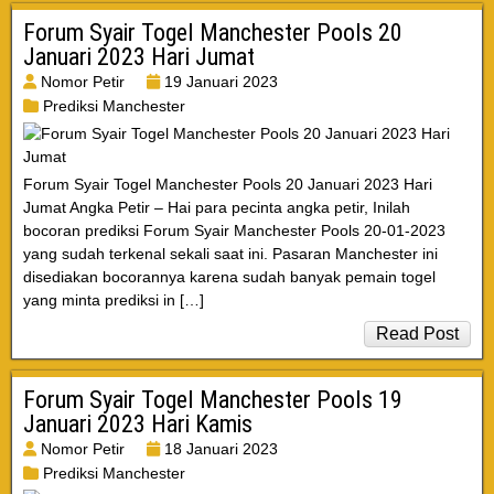
Forum Syair Togel Manchester Pools 20
Januari 2023 Hari Jumat
Nomor Petir
19 Januari 2023
Prediksi Manchester
Forum Syair Togel Manchester Pools 20 Januari 2023 Hari
Jumat Angka Petir – Hai para pecinta angka petir, Inilah
bocoran prediksi Forum Syair Manchester Pools 20-01-2023
yang sudah terkenal sekali saat ini. Pasaran Manchester ini
disediakan bocorannya karena sudah banyak pemain togel
yang minta prediksi in […]
Read Post
Forum Syair Togel Manchester Pools 19
Januari 2023 Hari Kamis
Nomor Petir
18 Januari 2023
Prediksi Manchester