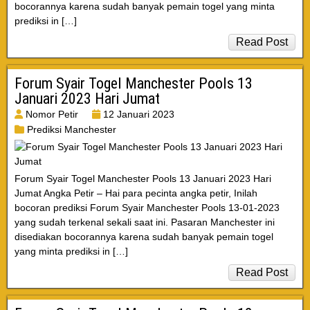
bocorannya karena sudah banyak pemain togel yang minta
prediksi in […]
Read Post
Forum Syair Togel Manchester Pools 13
Januari 2023 Hari Jumat
Nomor Petir
12 Januari 2023
Prediksi Manchester
Forum Syair Togel Manchester Pools 13 Januari 2023 Hari
Jumat Angka Petir – Hai para pecinta angka petir, Inilah
bocoran prediksi Forum Syair Manchester Pools 13-01-2023
yang sudah terkenal sekali saat ini. Pasaran Manchester ini
disediakan bocorannya karena sudah banyak pemain togel
yang minta prediksi in […]
Read Post