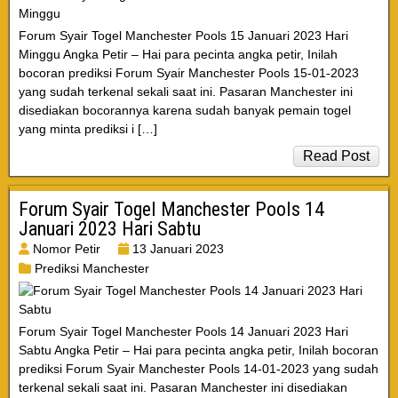
Forum Syair Togel Manchester Pools 15 Januari 2023 Hari
Minggu Angka Petir – Hai para pecinta angka petir, Inilah
bocoran prediksi Forum Syair Manchester Pools 15-01-2023
yang sudah terkenal sekali saat ini. Pasaran Manchester ini
disediakan bocorannya karena sudah banyak pemain togel
yang minta prediksi i […]
Read Post
Forum Syair Togel Manchester Pools 14
Januari 2023 Hari Sabtu
Nomor Petir
13 Januari 2023
Prediksi Manchester
Forum Syair Togel Manchester Pools 14 Januari 2023 Hari
Sabtu Angka Petir – Hai para pecinta angka petir, Inilah bocoran
prediksi Forum Syair Manchester Pools 14-01-2023 yang sudah
terkenal sekali saat ini. Pasaran Manchester ini disediakan