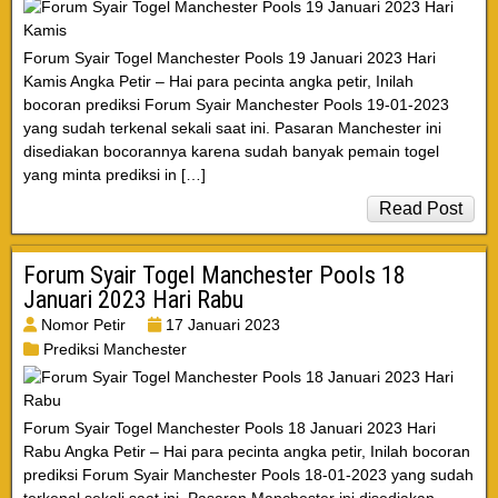
Forum Syair Togel Manchester Pools 19 Januari 2023 Hari
Kamis Angka Petir – Hai para pecinta angka petir, Inilah
bocoran prediksi Forum Syair Manchester Pools 19-01-2023
yang sudah terkenal sekali saat ini. Pasaran Manchester ini
disediakan bocorannya karena sudah banyak pemain togel
yang minta prediksi in […]
Read Post
Forum Syair Togel Manchester Pools 18
Januari 2023 Hari Rabu
Nomor Petir
17 Januari 2023
Prediksi Manchester
Forum Syair Togel Manchester Pools 18 Januari 2023 Hari
Rabu Angka Petir – Hai para pecinta angka petir, Inilah bocoran
prediksi Forum Syair Manchester Pools 18-01-2023 yang sudah