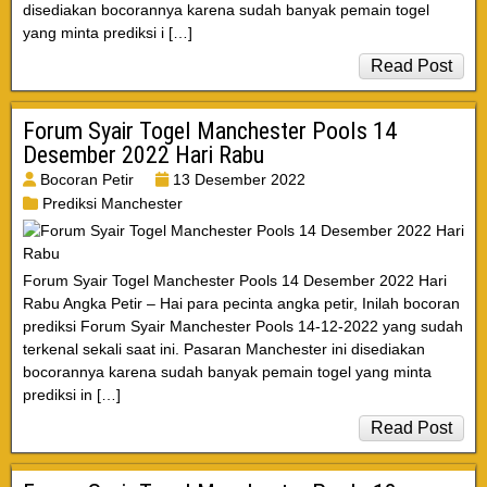
disediakan bocorannya karena sudah banyak pemain togel
yang minta prediksi i […]
Read Post
Forum Syair Togel Manchester Pools 14
Desember 2022 Hari Rabu
Bocoran Petir
13 Desember 2022
Prediksi Manchester
Forum Syair Togel Manchester Pools 14 Desember 2022 Hari
Rabu Angka Petir – Hai para pecinta angka petir, Inilah bocoran
prediksi Forum Syair Manchester Pools 14-12-2022 yang sudah
terkenal sekali saat ini. Pasaran Manchester ini disediakan
bocorannya karena sudah banyak pemain togel yang minta
prediksi in […]
Read Post