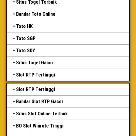
Situs Togel Terbaik
Bandar Toto Online
Toto HK
Toto SGP
Toto SDY
Situs Togel Gacor
Slot RTP Tertinggi
Slot RTP Tertinggi
Bandar Slot RTP Gacor
Situs Slot Online Terbaik
BO Slot Winrate Tinggi