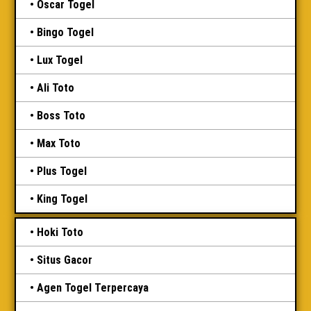
Oscar Togel
Bingo Togel
Lux Togel
Ali Toto
Boss Toto
Max Toto
Plus Togel
King Togel
Hoki Toto
Situs Gacor
Agen Togel Terpercaya