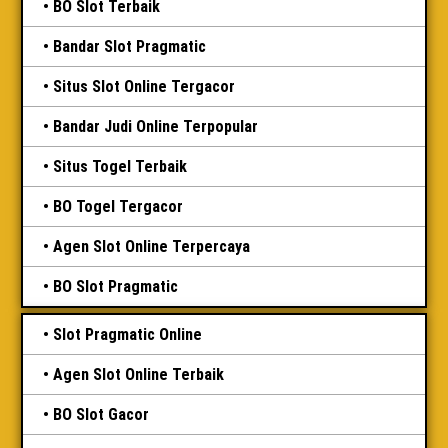
BO Slot Terbaik
Bandar Slot Pragmatic
Situs Slot Online Tergacor
Bandar Judi Online Terpopular
Situs Togel Terbaik
BO Togel Tergacor
Agen Slot Online Terpercaya
BO Slot Pragmatic
Slot Pragmatic Online
Agen Slot Online Terbaik
BO Slot Gacor