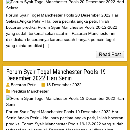
Forum Syair Togel Manchester Pools 20 Desember 2022 Hari
Selasa Angka Petir – Hai para pecinta angka petir, Inilah
bocoran prediksi Forum Syair Manchester Pools 20-12-2022
yang sudah terkenal sekali saat ini. Pasaran Manchester ini
disediakan bocorannya karena sudah banyak pemain togel
yang minta prediksi […]
Read Post
Forum Syair Togel Manchester Pools 19
Desember 2022 Hari Senin
Bocoran Petir
18 Desember 2022
Prediksi Manchester
Forum Syair Togel Manchester Pools 19 Desember 2022 Hari
Senin Angka Petir – Hai para pecinta angka petir, Inilah bocoran
prediksi Forum Syair Manchester Pools 19-12-2022 yang sudah