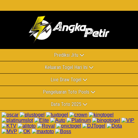
Prediksi Jitu
Keluaran Togel Hari Ini
Live Draw Togel
Pengeluaran Toto Pools
Data Toto 2025