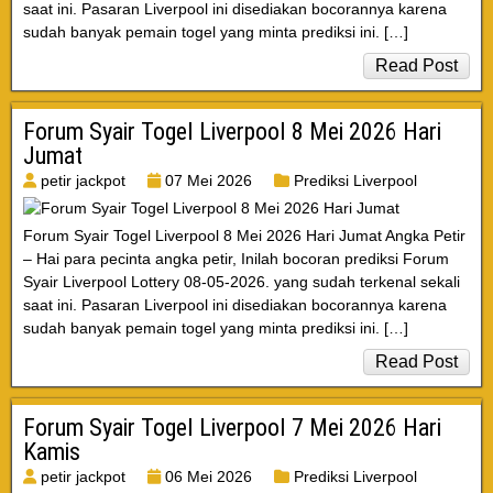
saat ini. Pasaran Liverpool ini disediakan bocorannya karena
sudah banyak pemain togel yang minta prediksi ini. […]
Read Post
Forum Syair Togel Liverpool 8 Mei 2026 Hari
Jumat
petir jackpot
07 Mei 2026
Prediksi Liverpool
Forum Syair Togel Liverpool 8 Mei 2026 Hari Jumat Angka Petir
– Hai para pecinta angka petir, Inilah bocoran prediksi Forum
Syair Liverpool Lottery 08-05-2026. yang sudah terkenal sekali
saat ini. Pasaran Liverpool ini disediakan bocorannya karena
sudah banyak pemain togel yang minta prediksi ini. […]
Read Post
Forum Syair Togel Liverpool 7 Mei 2026 Hari
Kamis
petir jackpot
06 Mei 2026
Prediksi Liverpool