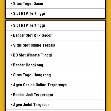
Situs Togel Gacor
Slot RTP Tertinggi
Slot RTP Tertinggi
Bandar Slot RTP Gacor
Situs Slot Online Terbaik
BO Slot Winrate Tinggi
Bandar Hongkong
Situs Togel Hongkong
Agen Casino Online Terpercaya
Bandar Judi Terpercaya
Agen Judol Tergacor