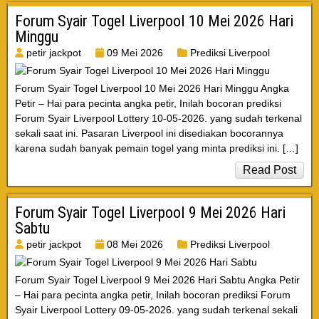
Forum Syair Togel Liverpool 10 Mei 2026 Hari
Minggu
petir jackpot
09 Mei 2026
Prediksi Liverpool
Forum Syair Togel Liverpool 10 Mei 2026 Hari Minggu Angka
Petir – Hai para pecinta angka petir, Inilah bocoran prediksi
Forum Syair Liverpool Lottery 10-05-2026. yang sudah terkenal
sekali saat ini. Pasaran Liverpool ini disediakan bocorannya
karena sudah banyak pemain togel yang minta prediksi ini. […]
Read Post
Forum Syair Togel Liverpool 9 Mei 2026 Hari
Sabtu
petir jackpot
08 Mei 2026
Prediksi Liverpool
Forum Syair Togel Liverpool 9 Mei 2026 Hari Sabtu Angka Petir
– Hai para pecinta angka petir, Inilah bocoran prediksi Forum
Syair Liverpool Lottery 09-05-2026. yang sudah terkenal sekali