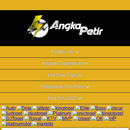
Prediksi Jitu
Keluaran Togel Hari Ini
Live Draw Togel
Pengeluaran Toto Pools
Data Toto 2025