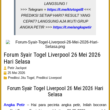
LANGSUNG !
>>> Telegram =
https://t.me/ktvtogel8
<<<
PREDIKSI SETIAP HARI? RESULT YANG
CEPAT? LANGSUNG AJA IKUTI GRUP
ANGKA PETIR >>>
https://t.me/angkapetir
Forum Syair Togel Liverpool 26 Mei 2026
Hari Selasa
Petir Jackpot
25 Mei 2026
Prediksi Jitu Togel,
Prediksi Liverpool
Forum Syair Togel Liverpool 26 Mei 2026 Hari
Selasa
Angka Petir
– Hai para pecinta angka petir, Inilah bocoran