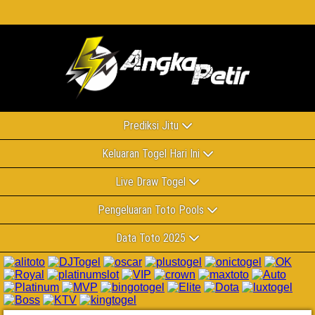
Prediksi Jitu
Keluaran Togel Hari Ini
Live Draw Togel
Pengeluaran Toto Pools
Data Toto 2025