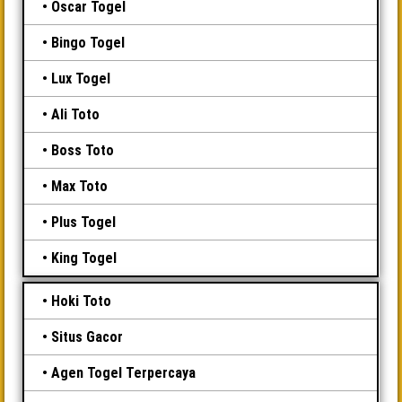
Oscar Togel
Bingo Togel
Lux Togel
Ali Toto
Boss Toto
Max Toto
Plus Togel
King Togel
Hoki Toto
Situs Gacor
Agen Togel Terpercaya