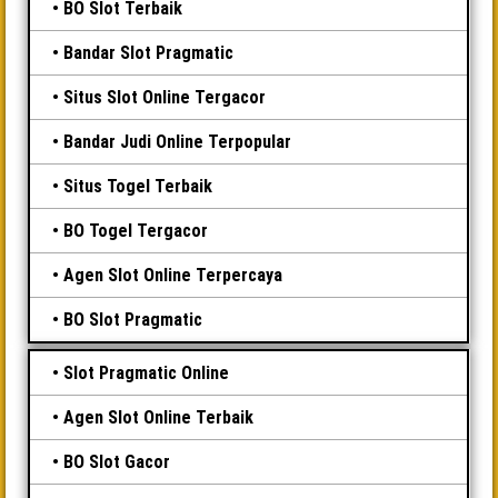
BO Slot Terbaik
Bandar Slot Pragmatic
Situs Slot Online Tergacor
Bandar Judi Online Terpopular
Situs Togel Terbaik
BO Togel Tergacor
Agen Slot Online Terpercaya
BO Slot Pragmatic
Slot Pragmatic Online
Agen Slot Online Terbaik
BO Slot Gacor