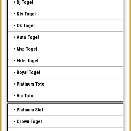
Dj Togel
Ktv Togel
Ok Togel
Auto Togel
Mvp Togel
Elite Togel
Royal Togel
Platinum Toto
Vip Toto
Platinum Slot
Crown Togel