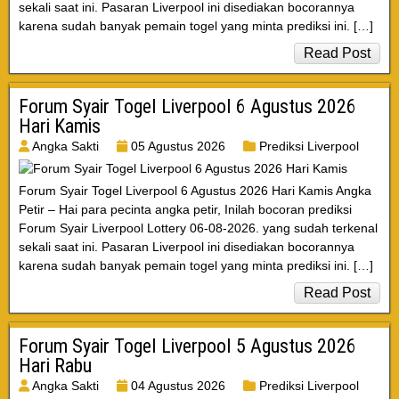
sekali saat ini. Pasaran Liverpool ini disediakan bocorannya
karena sudah banyak pemain togel yang minta prediksi ini. […]
Read Post
Forum Syair Togel Liverpool 6 Agustus 2026
Hari Kamis
Angka Sakti
05 Agustus 2026
Prediksi Liverpool
Forum Syair Togel Liverpool 6 Agustus 2026 Hari Kamis Angka
Petir – Hai para pecinta angka petir, Inilah bocoran prediksi
Forum Syair Liverpool Lottery 06-08-2026. yang sudah terkenal
sekali saat ini. Pasaran Liverpool ini disediakan bocorannya
karena sudah banyak pemain togel yang minta prediksi ini. […]
Read Post
Forum Syair Togel Liverpool 5 Agustus 2026
Hari Rabu
Angka Sakti
04 Agustus 2026
Prediksi Liverpool