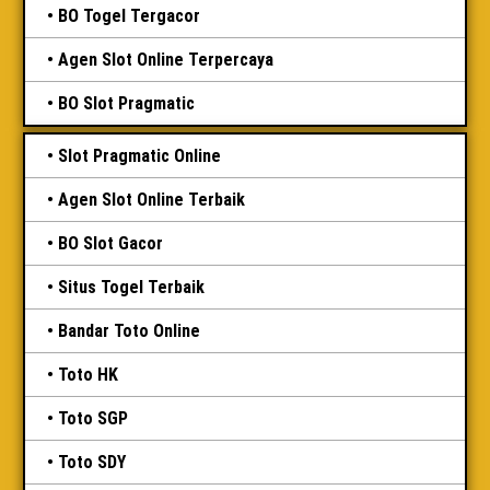
BO Togel Tergacor
Agen Slot Online Terpercaya
BO Slot Pragmatic
Slot Pragmatic Online
Agen Slot Online Terbaik
BO Slot Gacor
Situs Togel Terbaik
Bandar Toto Online
Toto HK
Toto SGP
Toto SDY