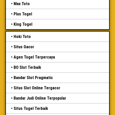
Max Toto
Plus Togel
King Togel
Hoki Toto
Situs Gacor
Agen Togel Terpercaya
BO Slot Terbaik
Bandar Slot Pragmatic
Situs Slot Online Tergacor
Bandar Judi Online Terpopular
Situs Togel Terbaik