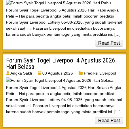
Forum Syair Togel Liverpool 5 Agustus 2026 Hari Rabu Angka
Petir – Hai para pecinta angka petir, Inilah bocoran prediksi
Forum Syair Liverpool Lottery 05-08-2026. yang sudah terkenal
sekali saat ini. Pasaran Liverpool ini disediakan bocorannya
karena sudah banyak pemain togel yang minta prediksi ini. […]
Read Post
Forum Syair Togel Liverpool 4 Agustus 2026
Hari Selasa
Angka Sakti
03 Agustus 2026
Prediksi Liverpool
Forum Syair Togel Liverpool 4 Agustus 2026 Hari Selasa Angka
Petir – Hai para pecinta angka petir, Inilah bocoran prediksi
Forum Syair Liverpool Lottery 04-08-2026. yang sudah terkenal
sekali saat ini. Pasaran Liverpool ini disediakan bocorannya
karena sudah banyak pemain togel yang minta prediksi ini. […]
Read Post