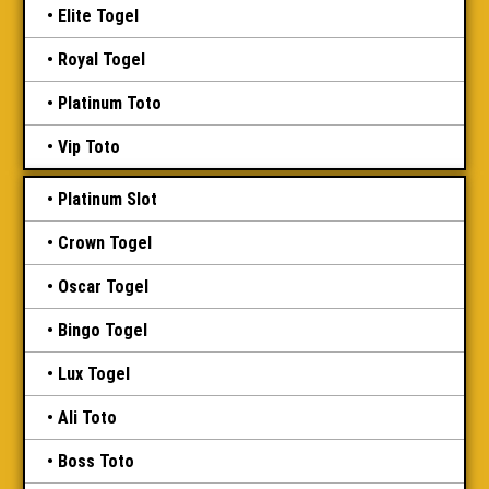
Elite Togel
Royal Togel
Platinum Toto
Vip Toto
Platinum Slot
Crown Togel
Oscar Togel
Bingo Togel
Lux Togel
Ali Toto
Boss Toto