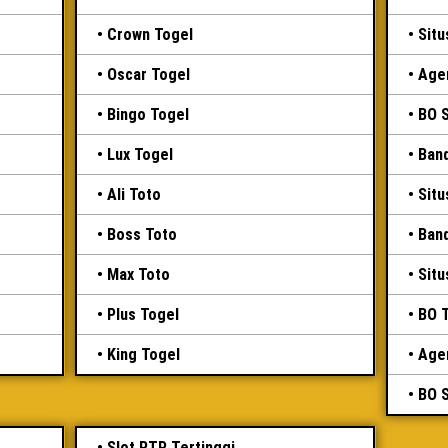
Crown Togel
Situ
Oscar Togel
Age
Bingo Togel
BO S
Lux Togel
Band
Ali Toto
Situ
Boss Toto
Band
Max Toto
Situ
Plus Togel
BO 
King Togel
Agen
BO S
Slot RTP Tertinggi