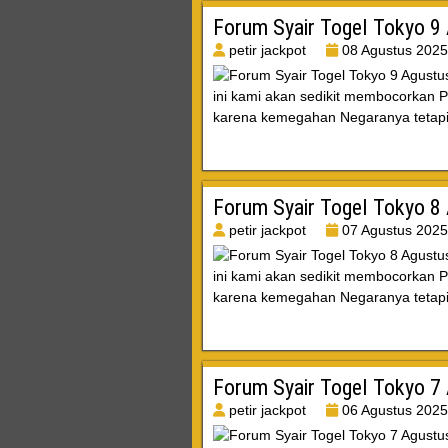
Forum Syair Togel Tokyo 9
petir jackpot
08 Agustus 2025
ini kami akan sedikit membocorkan P
karena kemegahan Negaranya tetapi 
Forum Syair Togel Tokyo 8
petir jackpot
07 Agustus 2025
ini kami akan sedikit membocorkan P
karena kemegahan Negaranya tetapi 
Forum Syair Togel Tokyo 7
petir jackpot
06 Agustus 2025