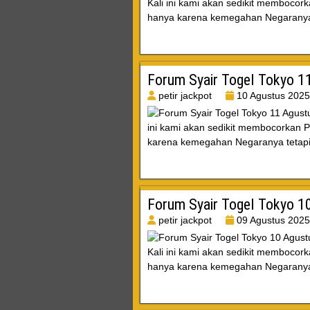
Kali ini kami akan sedikit membocork
hanya karena kemegahan Negaranya t
Forum Syair Togel Tokyo 1
petir jackpot
10 Agustus 2025
ini kami akan sedikit membocorkan Pr
karena kemegahan Negaranya tetapi 
Forum Syair Togel Tokyo 1
petir jackpot
09 Agustus 2025
Kali ini kami akan sedikit membocork
hanya karena kemegahan Negaranya t