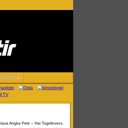
oto 2025
asa Angka Petir – Hai Togellovers,