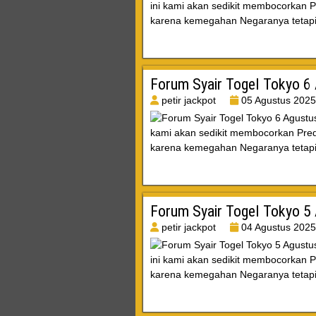
ini kami akan sedikit membocorkan P
karena kemegahan Negaranya tetapi 
Forum Syair Togel Tokyo 6
petir jackpot
05 Agustus 2025
kami akan sedikit membocorkan Predi
karena kemegahan Negaranya tetapi 
Forum Syair Togel Tokyo 5
petir jackpot
04 Agustus 2025
ini kami akan sedikit membocorkan P
karena kemegahan Negaranya tetapi 