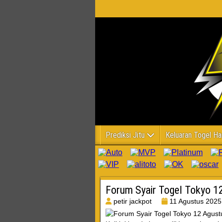
Prediksi Jitu
Keluaran Togel Har
Forum Syair Togel Tokyo 1
petir jackpot
11 Agustus 2025