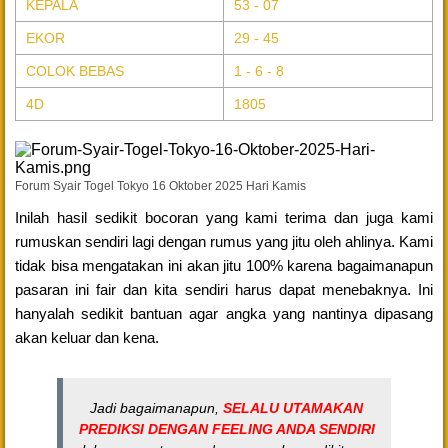
KEPALA
53 - 07
EKOR
29 - 45
COLOK BEBAS
1 - 6 - 8
4D
1805
Forum Syair Togel Tokyo 16 Oktober 2025 Hari Kamis
Inilah hasil sedikit bocoran yang kami terima dan juga kami
rumuskan sendiri lagi dengan rumus yang jitu oleh ahlinya. Kami
tidak bisa mengatakan ini akan jitu 100% karena bagaimanapun
pasaran ini fair dan kita sendiri harus dapat menebaknya. Ini
hanyalah sedikit bantuan agar angka yang nantinya dipasang
akan keluar dan kena.
Jadi bagaimanapun,
SELALU UTAMAKAN
PREDIKSI DENGAN FEELING ANDA SENDIRI