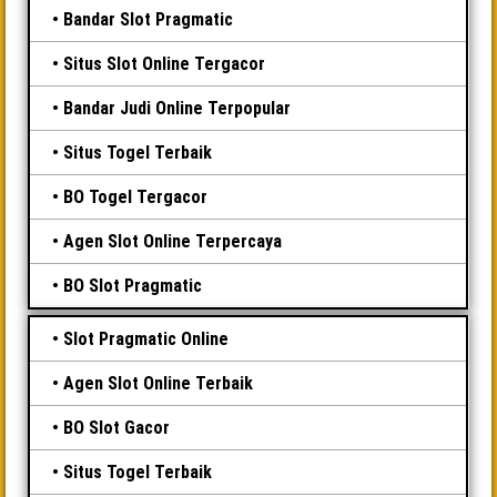
Bandar Slot Pragmatic
Situs Slot Online Tergacor
Bandar Judi Online Terpopular
Situs Togel Terbaik
BO Togel Tergacor
Agen Slot Online Terpercaya
BO Slot Pragmatic
Slot Pragmatic Online
Agen Slot Online Terbaik
BO Slot Gacor
Situs Togel Terbaik