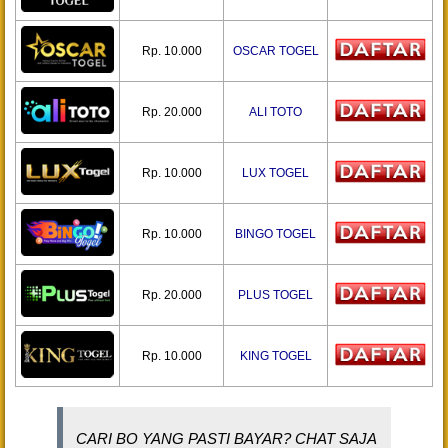
Rp. 10.000
OSCAR TOGEL
Rp. 20.000
ALI TOTO
Rp. 10.000
LUX TOGEL
Rp. 10.000
BINGO TOGEL
Rp. 20.000
PLUS TOGEL
Rp. 10.000
KING TOGEL
CARI BO YANG PASTI BAYAR? CHAT SAJA