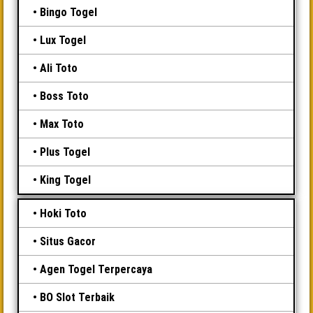
Bingo Togel
Lux Togel
Ali Toto
Boss Toto
Max Toto
Plus Togel
King Togel
Hoki Toto
Situs Gacor
Agen Togel Terpercaya
BO Slot Terbaik