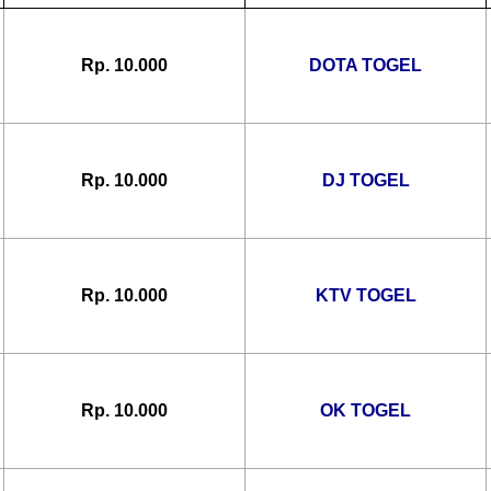
Rp. 10.000
DOTA TOGEL
Rp. 10.000
DJ TOGEL
Rp. 10.000
KTV TOGEL
Rp. 10.000
OK TOGEL