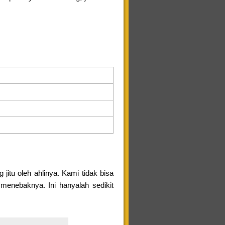
jitu oleh ahlinya. Kami tidak bisa
 menebaknya. Ini hanyalah sedikit