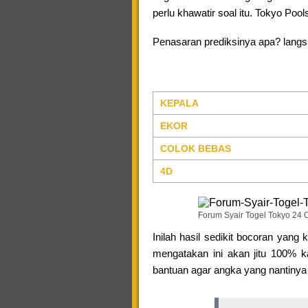
perlu khawatir soal itu. Tokyo Pool
Penasaran prediksinya apa? langsun
KEPALA
EKOR
COLOK BEBAS
4D
Forum Syair Togel Tokyo 24 
Inilah hasil sedikit bocoran yang
mengatakan ini akan jitu 100% ka
bantuan agar angka yang nantinya