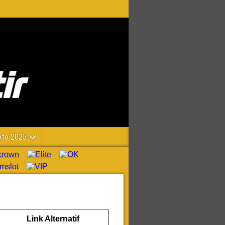
oto 2025
Link Alternatif