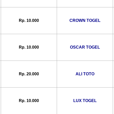
Rp. 10.000
CROWN TOGEL
Rp. 10.000
OSCAR TOGEL
Rp. 20.000
ALI TOTO
Rp. 10.000
LUX TOGEL