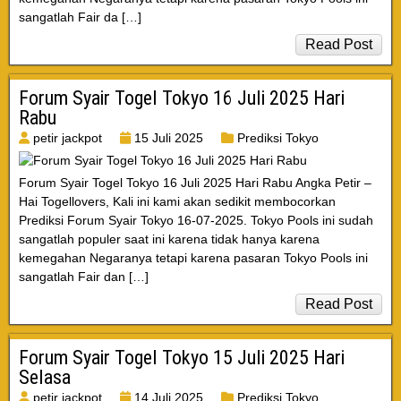
sangatlah Fair da […]
Read Post
Forum Syair Togel Tokyo 16 Juli 2025 Hari
Rabu
petir jackpot
15 Juli 2025
Prediksi Tokyo
Forum Syair Togel Tokyo 16 Juli 2025 Hari Rabu Angka Petir –
Hai Togellovers, Kali ini kami akan sedikit membocorkan
Prediksi Forum Syair Tokyo 16-07-2025. Tokyo Pools ini sudah
sangatlah populer saat ini karena tidak hanya karena
kemegahan Negaranya tetapi karena pasaran Tokyo Pools ini
sangatlah Fair dan […]
Read Post
Forum Syair Togel Tokyo 15 Juli 2025 Hari
Selasa
petir jackpot
14 Juli 2025
Prediksi Tokyo