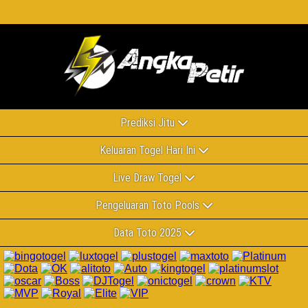
Prediksi Jitu
Keluaran Togel Hari Ini
Live Draw Togel
Pengeluaran Toto Pools
Data Toto 2025