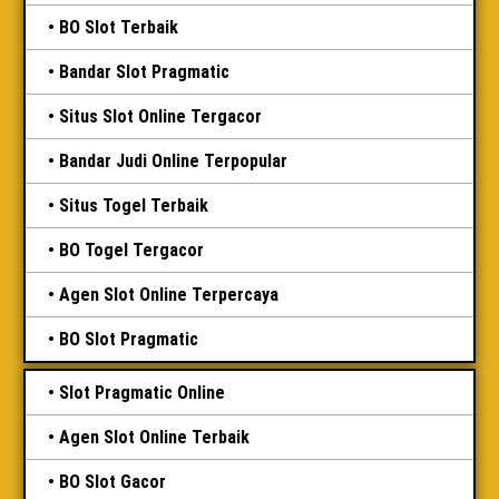
BO Slot Terbaik
Bandar Slot Pragmatic
Situs Slot Online Tergacor
Bandar Judi Online Terpopular
Situs Togel Terbaik
BO Togel Tergacor
Agen Slot Online Terpercaya
BO Slot Pragmatic
Slot Pragmatic Online
Agen Slot Online Terbaik
BO Slot Gacor