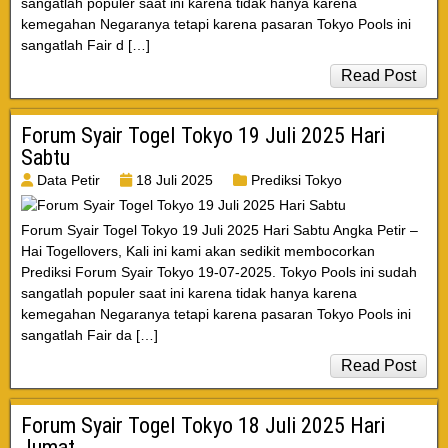
sangatlah populer saat ini karena tidak hanya karena
kemegahan Negaranya tetapi karena pasaran Tokyo Pools ini
sangatlah Fair d […]
Read Post
Forum Syair Togel Tokyo 19 Juli 2025 Hari
Sabtu
Data Petir
18 Juli 2025
Prediksi Tokyo
Forum Syair Togel Tokyo 19 Juli 2025 Hari Sabtu Angka Petir –
Hai Togellovers, Kali ini kami akan sedikit membocorkan
Prediksi Forum Syair Tokyo 19-07-2025. Tokyo Pools ini sudah
sangatlah populer saat ini karena tidak hanya karena
kemegahan Negaranya tetapi karena pasaran Tokyo Pools ini
sangatlah Fair da […]
Read Post
Forum Syair Togel Tokyo 18 Juli 2025 Hari
Jumat