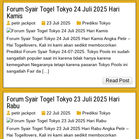
Forum Syair Togel Tokyo 24 Juli 2025 Hari
Kamis
petir jackpot
23 Juli 2025
Prediksi Tokyo
Forum Syair Togel Tokyo 24 Juli 2025 Hari Kamis Angka Petir –
Hai Togellovers, Kali ini kami akan sedikit membocorkan
Prediksi Forum Syair Tokyo 24-07-2025. Tokyo Pools ini sudah
sangatlah populer saat ini karena tidak hanya karena
kemegahan Negaranya tetapi karena pasaran Tokyo Pools ini
sangatlah Fair da […]
Read Post
Forum Syair Togel Tokyo 23 Juli 2025 Hari
Rabu
petir jackpot
22 Juli 2025
Prediksi Tokyo
Forum Syair Togel Tokyo 23 Juli 2025 Hari Rabu Angka Petir –
Hai Togellovers, Kali ini kami akan sedikit membocorkan