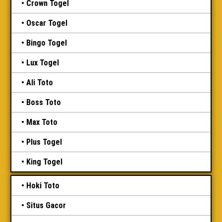
Crown Togel
Oscar Togel
Bingo Togel
Lux Togel
Ali Toto
Boss Toto
Max Toto
Plus Togel
King Togel
Hoki Toto
Situs Gacor