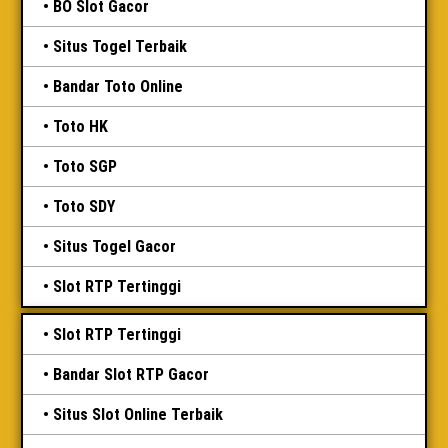
BO Slot Gacor
Situs Togel Terbaik
Bandar Toto Online
Toto HK
Toto SGP
Toto SDY
Situs Togel Gacor
Slot RTP Tertinggi
Slot RTP Tertinggi
Bandar Slot RTP Gacor
Situs Slot Online Terbaik