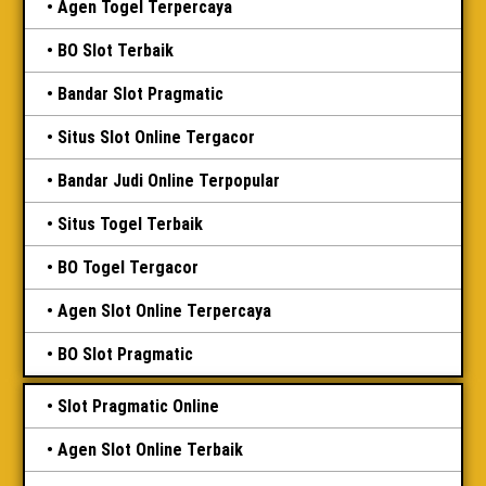
Agen Togel Terpercaya
BO Slot Terbaik
Bandar Slot Pragmatic
Situs Slot Online Tergacor
Bandar Judi Online Terpopular
Situs Togel Terbaik
BO Togel Tergacor
Agen Slot Online Terpercaya
BO Slot Pragmatic
Slot Pragmatic Online
Agen Slot Online Terbaik