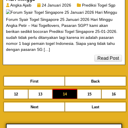
Angka Ajaib
24 Januari 2026
Prediksi Togel Sgp
Forum Syair Togel Singapore 25 Januari 2026 Hari Minggu
Angka Petir – Hai Togellovers, Pasaran SGP? kami akan
berikan sedikit bocoran Prediksi Togel Singapore 25-01-2026.
sudah tidak perlu ditanyakan lagi karena ini adalah pasaran
nomor 1 bagi pemain togel Indonesia. Siapa yang tidak tahu
dengan pasaran SG […]
Read Post
First
Back
12
13
14
15
16
Next
Last