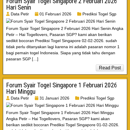
Forum Syair Togel Singapore 2 Februari 2026
Hari Senin
Data Petir
01 Februari 2026
Prediksi Togel Sgp
Forum Syair Togel Singapore 2 Februari 2026 Hari Senin Angka
Petir – Hai Togellovers, Pasaran SGP? kami akan berikan
sedikit bocoran Prediksi Togel Singapore 02-02-2026. sudah
tidak perlu ditanyakan lagi karena ini adalah pasaran nomor 1
bagi pemain togel Indonesia. Siapa yang tidak tahu dengan
pasaran SGP […]
Read Post
Forum Syair Togel Singapore 1 Februari 2026
Hari Minggu
Data Petir
31 Januari 2026
Prediksi Togel Sgp
Forum Syair Togel Singapore 1 Februari 2026 Hari Minggu
Angka Petir – Hai Togellovers, Pasaran SGP? kami akan
berikan sedikit bocoran Prediksi Togel Singapore 01-02-2026.