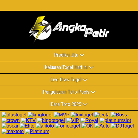
Prediksi Jitu
Keluaran Togel Hari Ini
Live Draw Togel
Pengeluaran Toto Pools
Data Toto 2025