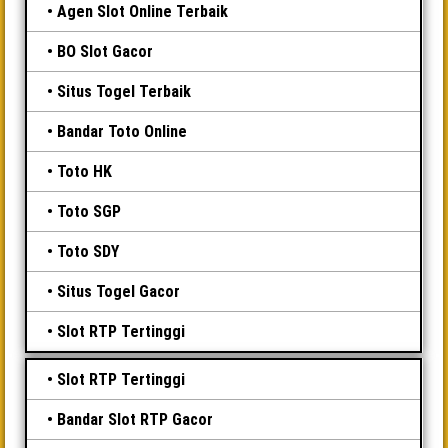
Agen Slot Online Terbaik
BO Slot Gacor
Situs Togel Terbaik
Bandar Toto Online
Toto HK
Toto SGP
Toto SDY
Situs Togel Gacor
Slot RTP Tertinggi
Slot RTP Tertinggi
Bandar Slot RTP Gacor