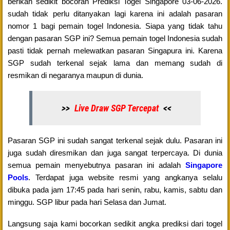
berikan sedikit bocoran Prediksi Togel Singapore 03-06-2026.
sudah tidak perlu ditanyakan lagi karena ini adalah pasaran
nomor 1 bagi pemain togel Indonesia. Siapa yang tidak tahu
dengan pasaran SGP ini? Semua pemain togel Indonesia sudah
pasti tidak pernah melewatkan pasaran Singapura ini. Karena
SGP sudah terkenal sejak lama dan memang sudah di
resmikan di negaranya maupun di dunia.
>>
Live Draw SGP Tercepat
<<
Pasaran SGP ini sudah sangat terkenal sejak dulu. Pasaran ini
juga sudah diresmikan dan juga sangat terpercaya. Di dunia
semua pemain menyebutnya pasaran ini adalah
Singapore
Pools
. Terdapat juga website resmi yang angkanya selalu
dibuka pada jam 17:45 pada hari senin, rabu, kamis, sabtu dan
minggu. SGP libur pada hari Selasa dan Jumat.
Langsung saja kami bocorkan sedikit angka prediksi dari togel