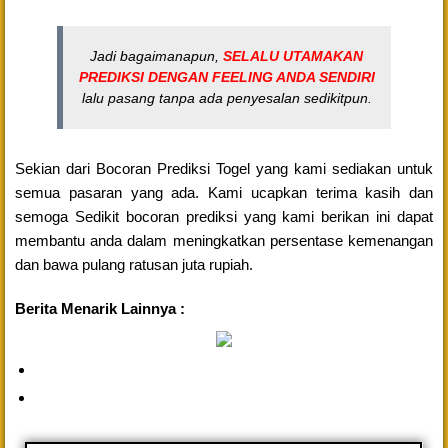
Jadi bagaimanapun,
SELALU UTAMAKAN
PREDIKSI DENGAN FEELING ANDA SENDIRI
lalu pasang tanpa ada penyesalan sedikitpun.
Sekian dari Bocoran Prediksi Togel yang kami sediakan untuk
semua pasaran yang ada. Kami ucapkan terima kasih dan
semoga Sedikit bocoran prediksi yang kami berikan ini dapat
membantu anda dalam meningkatkan persentase kemenangan
dan bawa pulang ratusan juta rupiah.
Berita Menarik Lainnya :