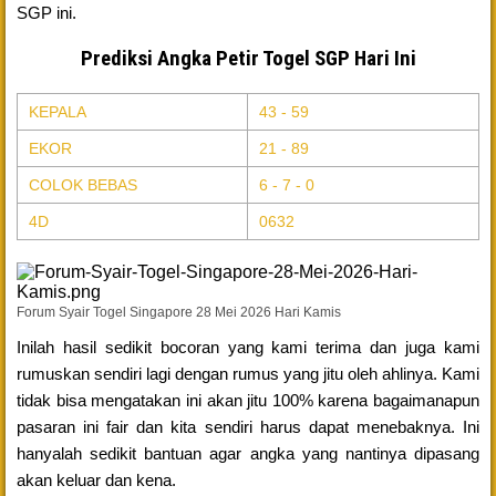
SGP ini.
Prediksi Angka Petir Togel SGP Hari Ini
KEPALA
43 - 59
EKOR
21 - 89
COLOK BEBAS
6 - 7 - 0
4D
0632
Forum Syair Togel Singapore 28 Mei 2026 Hari Kamis
Inilah hasil sedikit bocoran yang kami terima dan juga kami
rumuskan sendiri lagi dengan rumus yang jitu oleh ahlinya. Kami
tidak bisa mengatakan ini akan jitu 100% karena bagaimanapun
pasaran ini fair dan kita sendiri harus dapat menebaknya. Ini
hanyalah sedikit bantuan agar angka yang nantinya dipasang
akan keluar dan kena.