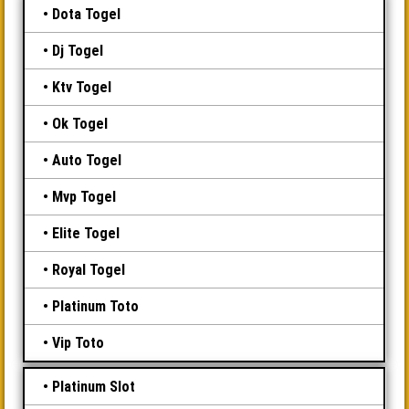
Dota Togel
Dj Togel
Ktv Togel
Ok Togel
Auto Togel
Mvp Togel
Elite Togel
Royal Togel
Platinum Toto
Vip Toto
Platinum Slot