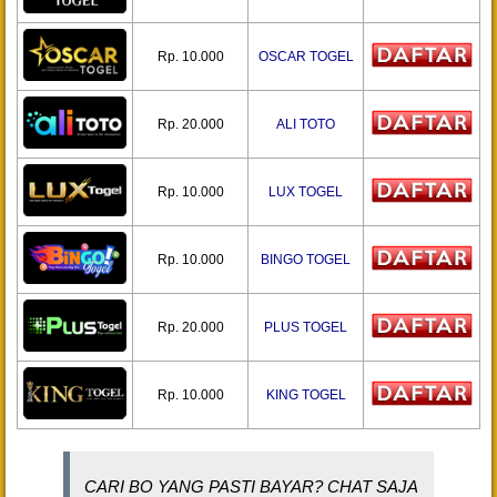
Rp. 10.000
OSCAR TOGEL
Rp. 20.000
ALI TOTO
Rp. 10.000
LUX TOGEL
Rp. 10.000
BINGO TOGEL
Rp. 20.000
PLUS TOGEL
Rp. 10.000
KING TOGEL
CARI BO YANG PASTI BAYAR? CHAT SAJA