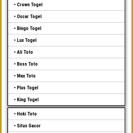
Crown Togel
Oscar Togel
Bingo Togel
Lux Togel
Ali Toto
Boss Toto
Max Toto
Plus Togel
King Togel
Hoki Toto
Situs Gacor