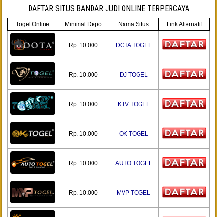
DAFTAR SITUS BANDAR JUDI ONLINE TERPERCAYA
Togel Online
Minimal Depo
Nama Situs
Link Alternatif
Rp. 10.000
DOTA TOGEL
Rp. 10.000
DJ TOGEL
Rp. 10.000
KTV TOGEL
Rp. 10.000
OK TOGEL
Rp. 10.000
AUTO TOGEL
Rp. 10.000
MVP TOGEL