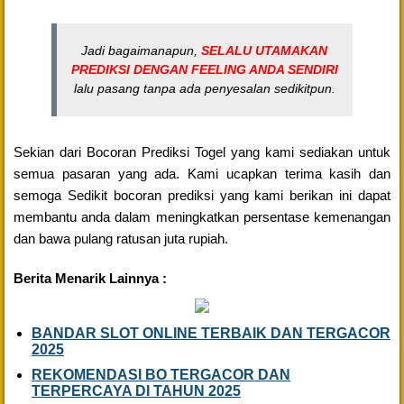
Jadi bagaimanapun,
SELALU UTAMAKAN
PREDIKSI DENGAN FEELING ANDA SENDIRI
lalu pasang tanpa ada penyesalan sedikitpun.
Sekian dari Bocoran Prediksi Togel yang kami sediakan untuk
semua pasaran yang ada. Kami ucapkan terima kasih dan
semoga Sedikit bocoran prediksi yang kami berikan ini dapat
membantu anda dalam meningkatkan persentase kemenangan
dan bawa pulang ratusan juta rupiah.
Berita Menarik Lainnya :
BANDAR SLOT ONLINE TERBAIK DAN TERGACOR
2025
REKOMENDASI BO TERGACOR DAN
TERPERCAYA DI TAHUN 2025