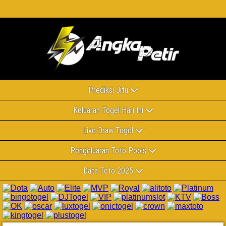
Prediksi Jitu
Keluaran Togel Hari Ini
Live Draw Togel
Pengeluaran Toto Pools
Data Toto 2025