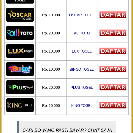
Rp. 10.000
OSCAR TOGEL
Rp. 20.000
ALI TOTO
Rp. 10.000
LUX TOGEL
Rp. 10.000
BINGO TOGEL
Rp. 20.000
PLUS TOGEL
Rp. 10.000
KING TOGEL
CARI BO YANG PASTI BAYAR? CHAT SAJA