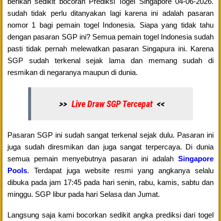
berikan sedikit bocoran Prediksi Togel Singapore 04-06-2026.
sudah tidak perlu ditanyakan lagi karena ini adalah pasaran
nomor 1 bagi pemain togel Indonesia. Siapa yang tidak tahu
dengan pasaran SGP ini? Semua pemain togel Indonesia sudah
pasti tidak pernah melewatkan pasaran Singapura ini. Karena
SGP sudah terkenal sejak lama dan memang sudah di
resmikan di negaranya maupun di dunia.
>>
Live Draw SGP Tercepat
<<
Pasaran SGP ini sudah sangat terkenal sejak dulu. Pasaran ini
juga sudah diresmikan dan juga sangat terpercaya. Di dunia
semua pemain menyebutnya pasaran ini adalah
Singapore
Pools
. Terdapat juga website resmi yang angkanya selalu
dibuka pada jam 17:45 pada hari senin, rabu, kamis, sabtu dan
minggu. SGP libur pada hari Selasa dan Jumat.
Langsung saja kami bocorkan sedikit angka prediksi dari togel