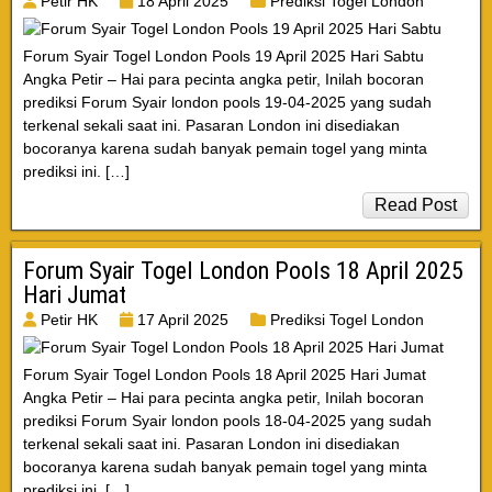
Petir HK
18 April 2025
Prediksi Togel London
Forum Syair Togel London Pools 19 April 2025 Hari Sabtu
Angka Petir – Hai para pecinta angka petir, Inilah bocoran
prediksi Forum Syair london pools 19-04-2025 yang sudah
terkenal sekali saat ini. Pasaran London ini disediakan
bocoranya karena sudah banyak pemain togel yang minta
prediksi ini. […]
Read Post
Forum Syair Togel London Pools 18 April 2025
Hari Jumat
Petir HK
17 April 2025
Prediksi Togel London
Forum Syair Togel London Pools 18 April 2025 Hari Jumat
Angka Petir – Hai para pecinta angka petir, Inilah bocoran
prediksi Forum Syair london pools 18-04-2025 yang sudah
terkenal sekali saat ini. Pasaran London ini disediakan
bocoranya karena sudah banyak pemain togel yang minta
prediksi ini. […]