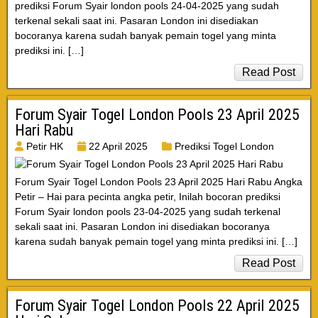
prediksi Forum Syair london pools 24-04-2025 yang sudah
terkenal sekali saat ini. Pasaran London ini disediakan
bocoranya karena sudah banyak pemain togel yang minta
prediksi ini. […]
Read Post
Forum Syair Togel London Pools 23 April 2025
Hari Rabu
Petir HK
22 April 2025
Prediksi Togel London
Forum Syair Togel London Pools 23 April 2025 Hari Rabu Angka
Petir – Hai para pecinta angka petir, Inilah bocoran prediksi
Forum Syair london pools 23-04-2025 yang sudah terkenal
sekali saat ini. Pasaran London ini disediakan bocoranya
karena sudah banyak pemain togel yang minta prediksi ini. […]
Read Post
Forum Syair Togel London Pools 22 April 2025