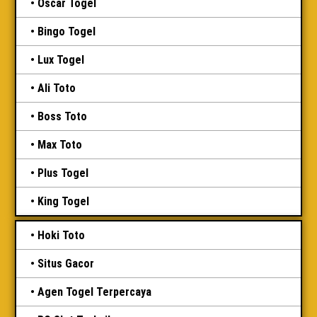
Oscar Togel
Bingo Togel
Lux Togel
Ali Toto
Boss Toto
Max Toto
Plus Togel
King Togel
Hoki Toto
Situs Gacor
Agen Togel Terpercaya