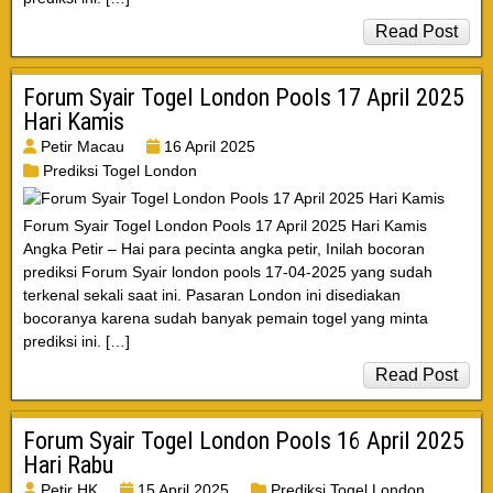
Read Post
Forum Syair Togel London Pools 17 April 2025
Hari Kamis
Petir Macau
16 April 2025
Prediksi Togel London
Forum Syair Togel London Pools 17 April 2025 Hari Kamis
Angka Petir – Hai para pecinta angka petir, Inilah bocoran
prediksi Forum Syair london pools 17-04-2025 yang sudah
terkenal sekali saat ini. Pasaran London ini disediakan
bocoranya karena sudah banyak pemain togel yang minta
prediksi ini. […]
Read Post
Forum Syair Togel London Pools 16 April 2025
Hari Rabu
Petir HK
15 April 2025
Prediksi Togel London