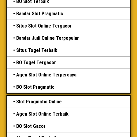
BO Slot Terbaik
Bandar Slot Pragmatic
Situs Slot Online Tergacor
Bandar Judi Online Terpopular
Situs Togel Terbaik
BO Togel Tergacor
Agen Slot Online Terpercaya
BO Slot Pragmatic
Slot Pragmatic Online
Agen Slot Online Terbaik
BO Slot Gacor