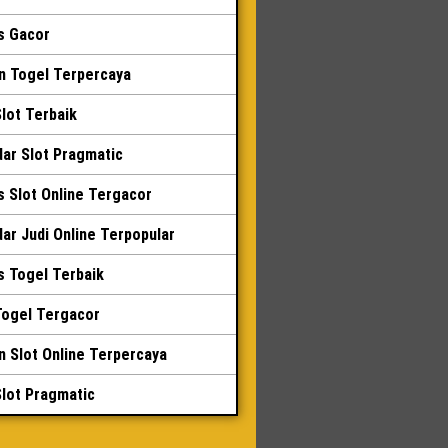
s Gacor
n Togel Terpercaya
lot Terbaik
ar Slot Pragmatic
s Slot Online Tergacor
ar Judi Online Terpopular
s Togel Terbaik
Togel Tergacor
 Slot Online Terpercaya
lot Pragmatic