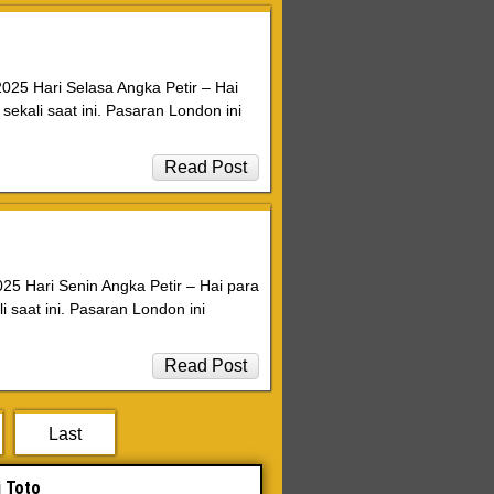
025 Hari Selasa Angka Petir – Hai
sekali saat ini. Pasaran London ini
Read Post
25 Hari Senin Angka Petir – Hai para
i saat ini. Pasaran London ini
Read Post
Last
 Toto