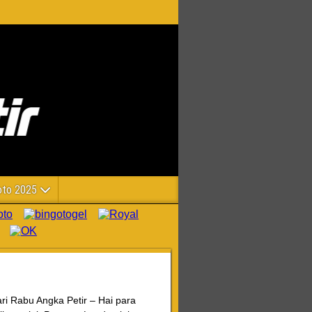
oto 2025
ri Rabu Angka Petir – Hai para