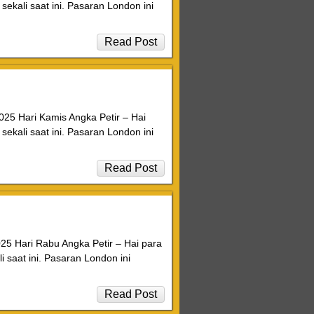
sekali saat ini. Pasaran London ini
Read Post
25 Hari Kamis Angka Petir – Hai
sekali saat ini. Pasaran London ini
Read Post
25 Hari Rabu Angka Petir – Hai para
i saat ini. Pasaran London ini
Read Post