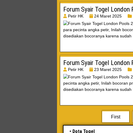
Forum Syair Togel London 
Petir HK
24 Maret 2025
para pecinta angka petir, Inilah boc
disediakan bocoranya karena sudah b
Forum Syair Togel London 
Petir HK
23 Maret 2025
pecinta angka petir, Inilah bocoran 
disediakan bocoranya karena sudah b
First
Dota Togel