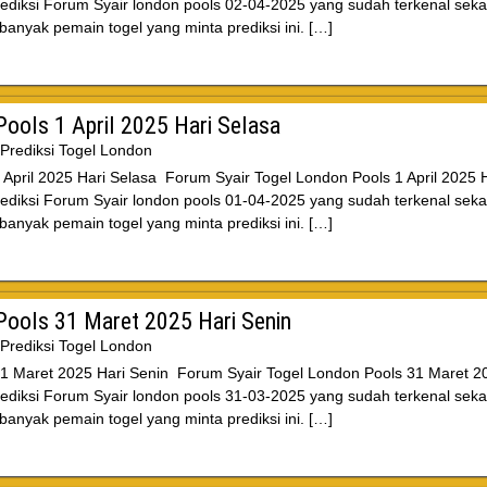
prediksi Forum Syair london pools 02-04-2025 yang sudah terkenal sekal
anyak pemain togel yang minta prediksi ini. […]
ools 1 April 2025 Hari Selasa
Prediksi Togel London
Forum Syair Togel London Pools 1 April 2025 H
prediksi Forum Syair london pools 01-04-2025 yang sudah terkenal sekal
anyak pemain togel yang minta prediksi ini. […]
Pools 31 Maret 2025 Hari Senin
Prediksi Togel London
Forum Syair Togel London Pools 31 Maret 20
prediksi Forum Syair london pools 31-03-2025 yang sudah terkenal sekal
anyak pemain togel yang minta prediksi ini. […]