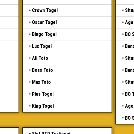
Crown Togel
Situ
Oscar Togel
Age
Bingo Togel
BO S
Lux Togel
Band
Ali Toto
Situ
Boss Toto
Band
Max Toto
Situ
Plus Togel
BO 
King Togel
Agen
BO S
Slot RTP Tertinggi