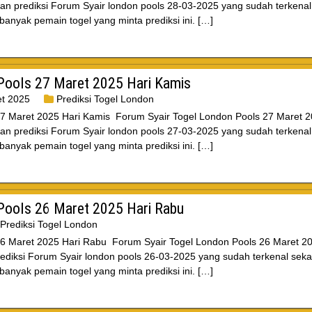
oran prediksi Forum Syair london pools 28-03-2025 yang sudah terkenal 
anyak pemain togel yang minta prediksi ini. […]
Pools 27 Maret 2025 Hari Kamis
t 2025
Prediksi Togel London
Forum Syair Togel London Pools 27 Maret 20
oran prediksi Forum Syair london pools 27-03-2025 yang sudah terkenal 
anyak pemain togel yang minta prediksi ini. […]
Pools 26 Maret 2025 Hari Rabu
Prediksi Togel London
Forum Syair Togel London Pools 26 Maret 20
prediksi Forum Syair london pools 26-03-2025 yang sudah terkenal sekal
anyak pemain togel yang minta prediksi ini. […]