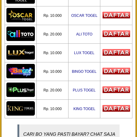
Rp. 10.000
OSCAR TOGEL
Rp. 20.000
ALI TOTO
Rp. 10.000
LUX TOGEL
Rp. 10.000
BINGO TOGEL
Rp. 20.000
PLUS TOGEL
Rp. 10.000
KING TOGEL
CARI BO YANG PASTI BAYAR? CHAT SAJA