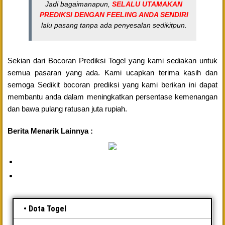
Jadi bagaimanapun,
SELALU UTAMAKAN
PREDIKSI DENGAN FEELING ANDA SENDIRI
lalu pasang tanpa ada penyesalan sedikitpun.
Sekian dari Bocoran Prediksi Togel yang kami sediakan untuk
semua pasaran yang ada. Kami ucapkan terima kasih dan
semoga Sedikit bocoran prediksi yang kami berikan ini dapat
membantu anda dalam meningkatkan persentase kemenangan
dan bawa pulang ratusan juta rupiah.
Berita Menarik Lainnya :
Dota Togel