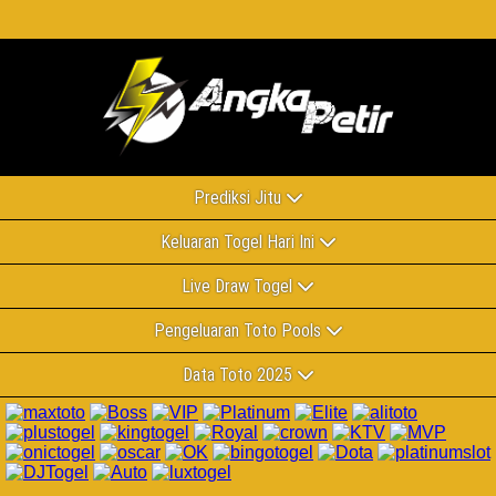
Prediksi Jitu
Keluaran Togel Hari Ini
Live Draw Togel
Pengeluaran Toto Pools
Data Toto 2025