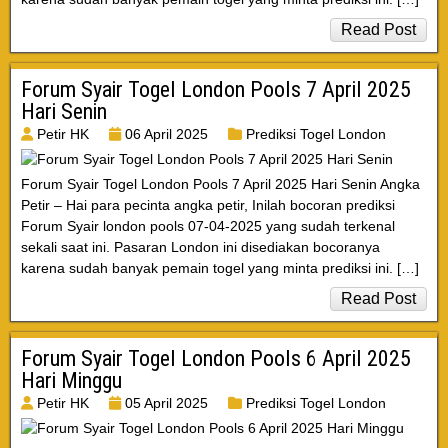
Read Post
Forum Syair Togel London Pools 7 April 2025
Hari Senin
Petir HK
06 April 2025
Prediksi Togel London
Forum Syair Togel London Pools 7 April 2025 Hari Senin Angka
Petir – Hai para pecinta angka petir, Inilah bocoran prediksi
Forum Syair london pools 07-04-2025 yang sudah terkenal
sekali saat ini. Pasaran London ini disediakan bocoranya
karena sudah banyak pemain togel yang minta prediksi ini. […]
Read Post
Forum Syair Togel London Pools 6 April 2025
Hari Minggu
Petir HK
05 April 2025
Prediksi Togel London