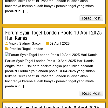
terkenal sekali saat ini. Pasaran London ini disediakan
bocoranya karena sudah banyak pemain togel yang minta
prediksi ini. […]
Read Post
Forum Syair Togel London Pools 10 April 2025
Hari Kamis
Angka Sydney Gacor
09 April 2025
Prediksi Togel London
Forum Syair Togel London Pools 10 April 2025 Hari Kamis
Angka Petir – Hai para pecinta angka petir, Inilah bocoran
prediksi Forum Syair london pools 10-04-2025 yang sudah
terkenal sekali saat ini. Pasaran London ini disediakan
bocoranya karena sudah banyak pemain togel yang minta
prediksi ini. […]
Read Post
Forum Syair Togel London Pools 9 April 2025