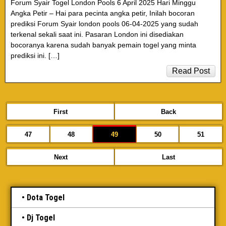
Forum Syair Togel London Pools 6 April 2025 Hari Minggu
Angka Petir – Hai para pecinta angka petir, Inilah bocoran
prediksi Forum Syair london pools 06-04-2025 yang sudah
terkenal sekali saat ini. Pasaran London ini disediakan
bocoranya karena sudah banyak pemain togel yang minta
prediksi ini. […]
Read Post
First
Back
47
48
49
50
51
Next
Last
Dota Togel
Dj Togel