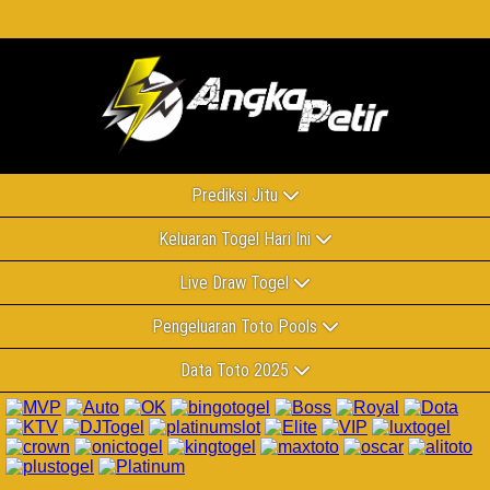
Prediksi Jitu
Keluaran Togel Hari Ini
Live Draw Togel
Pengeluaran Toto Pools
Data Toto 2025