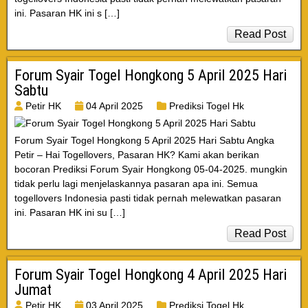
ini. Pasaran HK ini s […]
Read Post
Forum Syair Togel Hongkong 5 April 2025 Hari
Sabtu
Petir HK
04 April 2025
Prediksi Togel Hk
Forum Syair Togel Hongkong 5 April 2025 Hari Sabtu Angka
Petir – Hai Togellovers, Pasaran HK? Kami akan berikan
bocoran Prediksi Forum Syair Hongkong 05-04-2025. mungkin
tidak perlu lagi menjelaskannya pasaran apa ini. Semua
togellovers Indonesia pasti tidak pernah melewatkan pasaran
ini. Pasaran HK ini su […]
Read Post
Forum Syair Togel Hongkong 4 April 2025 Hari
Jumat
Petir HK
03 April 2025
Prediksi Togel Hk