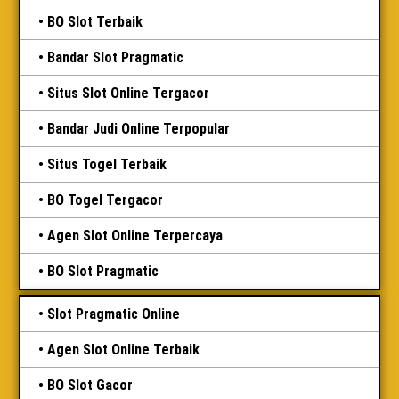
BO Slot Terbaik
Bandar Slot Pragmatic
Situs Slot Online Tergacor
Bandar Judi Online Terpopular
Situs Togel Terbaik
BO Togel Tergacor
Agen Slot Online Terpercaya
BO Slot Pragmatic
Slot Pragmatic Online
Agen Slot Online Terbaik
BO Slot Gacor