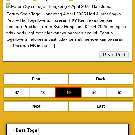
Forum Syair Togel Hongkong 4 April 2025 Hari Jumat Angka
Petir – Hai Togellovers, Pasaran HK? Kami akan berikan
bocoran Prediksi Forum Syair Hongkong 04-04-2025. mungkin
tidak perlu lagi menjelaskannya pasaran apa ini. Semua
togellovers Indonesia pasti tidak pernah melewatkan pasaran
ini. Pasaran HK ini su […]
Read Post
First
Back
47
48
49
50
51
Next
Last
Dota Togel