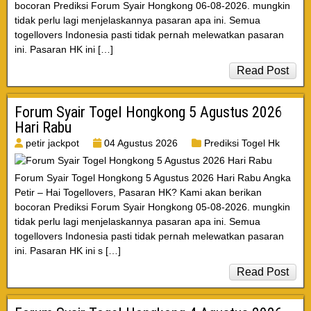
bocoran Prediksi Forum Syair Hongkong 06-08-2026. mungkin
tidak perlu lagi menjelaskannya pasaran apa ini. Semua
togellovers Indonesia pasti tidak pernah melewatkan pasaran
ini. Pasaran HK ini […]
Read Post
Forum Syair Togel Hongkong 5 Agustus 2026
Hari Rabu
petir jackpot
04 Agustus 2026
Prediksi Togel Hk
Forum Syair Togel Hongkong 5 Agustus 2026 Hari Rabu Angka
Petir – Hai Togellovers, Pasaran HK? Kami akan berikan
bocoran Prediksi Forum Syair Hongkong 05-08-2026. mungkin
tidak perlu lagi menjelaskannya pasaran apa ini. Semua
togellovers Indonesia pasti tidak pernah melewatkan pasaran
ini. Pasaran HK ini s […]
Read Post