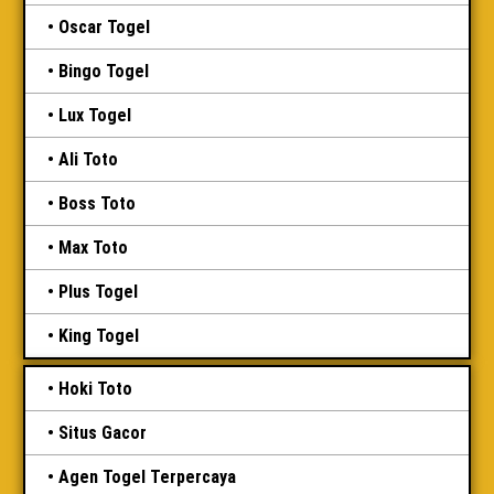
Oscar Togel
Bingo Togel
Lux Togel
Ali Toto
Boss Toto
Max Toto
Plus Togel
King Togel
Hoki Toto
Situs Gacor
Agen Togel Terpercaya