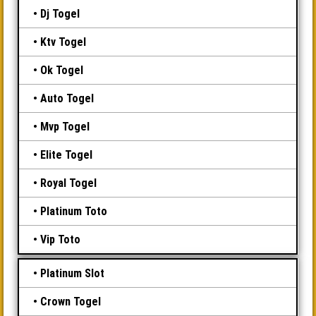
Dj Togel
Ktv Togel
Ok Togel
Auto Togel
Mvp Togel
Elite Togel
Royal Togel
Platinum Toto
Vip Toto
Platinum Slot
Crown Togel