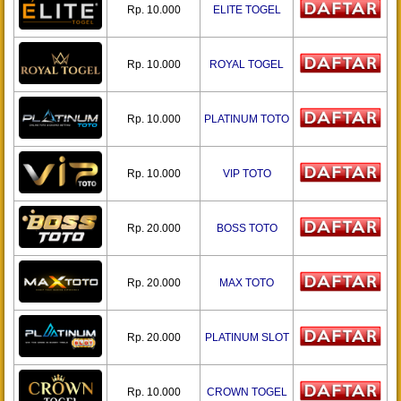
Rp. 10.000
ELITE TOGEL
Rp. 10.000
ROYAL TOGEL
Rp. 10.000
PLATINUM TOTO
Rp. 10.000
VIP TOTO
Rp. 20.000
BOSS TOTO
Rp. 20.000
MAX TOTO
Rp. 20.000
PLATINUM SLOT
Rp. 10.000
CROWN TOGEL