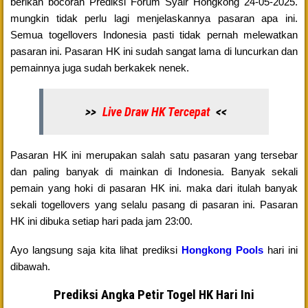
berikan bocoran Prediksi Forum Syair Hongkong 24-05-2025.
mungkin tidak perlu lagi menjelaskannya pasaran apa ini.
Semua togellovers Indonesia pasti tidak pernah melewatkan
pasaran ini. Pasaran HK ini sudah sangat lama di luncurkan dan
pemainnya juga sudah berkakek nenek.
>>
Live Draw HK Tercepat
<<
Pasaran HK ini merupakan salah satu pasaran yang tersebar
dan paling banyak di mainkan di Indonesia. Banyak sekali
pemain yang hoki di pasaran HK ini. maka dari itulah banyak
sekali togellovers yang selalu pasang di pasaran ini. Pasaran
HK ini dibuka setiap hari pada jam 23:00.
Ayo langsung saja kita lihat prediksi
Hongkong Pools
hari ini
dibawah.
Prediksi Angka Petir Togel HK Hari Ini