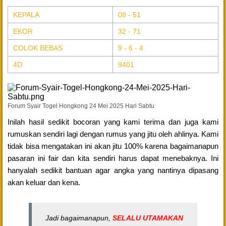
KEPALA
08 - 51
EKOR
32 - 71
COLOK BEBAS
9 - 6 - 4
4D
9401
Forum Syair Togel Hongkong 24 Mei 2025 Hari Sabtu
Inilah hasil sedikit bocoran yang kami terima dan juga kami
rumuskan sendiri lagi dengan rumus yang jitu oleh ahlinya. Kami
tidak bisa mengatakan ini akan jitu 100% karena bagaimanapun
pasaran ini fair dan kita sendiri harus dapat menebaknya. Ini
hanyalah sedikit bantuan agar angka yang nantinya dipasang
akan keluar dan kena.
Jadi bagaimanapun,
SELALU UTAMAKAN