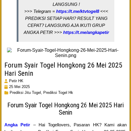
LANGSUNG !
>>> Telegram =
https://t.me/ktvtogel8
<<<
PREDIKSI SETIAP HARI? RESULT YANG
CEPAT? LANGSUNG AJA IKUTI GRUP
ANGKA PETIR >>>
https://t.me/angkapetir
Forum Syair Togel Hongkong 26 Mei 2025
Hari Senin
Petir HK
25 Mei 2025
Prediksi Jitu Togel,
Prediksi Togel Hk
Forum Syair Togel Hongkong 26 Mei 2025 Hari
Senin
Angka Petir
– Hai Togellovers, Pasaran HK? Kami akan