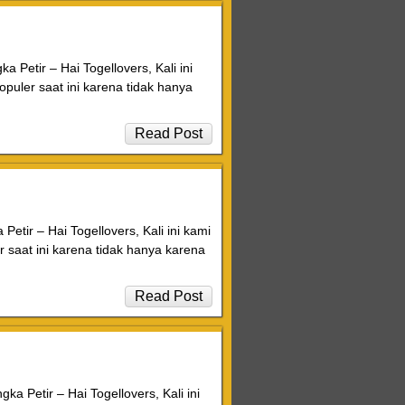
 Petir – Hai Togellovers, Kali ini
puler saat ini karena tidak hanya
Read Post
etir – Hai Togellovers, Kali ini kami
 saat ini karena tidak hanya karena
Read Post
a Petir – Hai Togellovers, Kali ini