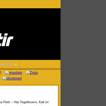
oto 2025
etir – Hai Togellovers, Kali ini