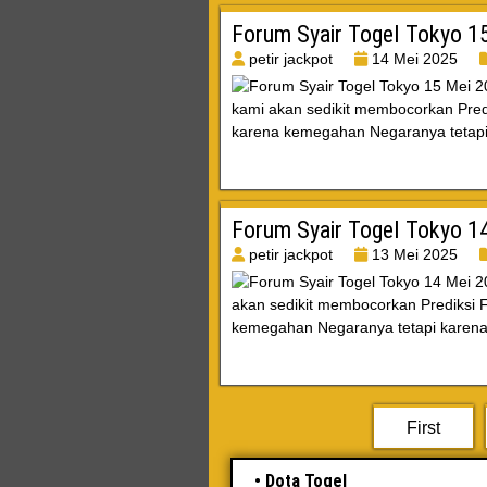
Forum Syair Togel Tokyo 1
petir jackpot
14 Mei 2025
kami akan sedikit membocorkan Predi
karena kemegahan Negaranya tetapi 
Forum Syair Togel Tokyo 1
petir jackpot
13 Mei 2025
akan sedikit membocorkan Prediksi F
kemegahan Negaranya tetapi karena 
First
Dota Togel