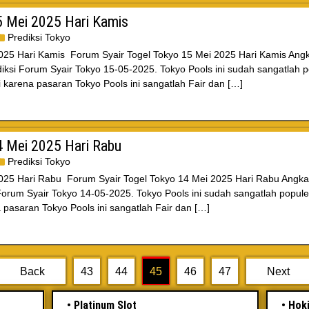
5 Mei 2025 Hari Kamis
Prediksi Tokyo
Forum Syair Togel Tokyo 15 Mei 2025 Hari Kamis Angka P
ksi Forum Syair Tokyo 15-05-2025. Tokyo Pools ini sudah sangatlah po
karena pasaran Tokyo Pools ini sangatlah Fair dan […]
4 Mei 2025 Hari Rabu
Prediksi Tokyo
Forum Syair Togel Tokyo 14 Mei 2025 Hari Rabu Angka Pe
orum Syair Tokyo 14-05-2025. Tokyo Pools ini sudah sangatlah populer
pasaran Tokyo Pools ini sangatlah Fair dan […]
Back
43
44
45
46
47
Next
Platinum Slot
Hoki