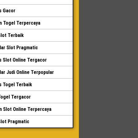
s Gacor
n Togel Terpercaya
lot Terbaik
ar Slot Pragmatic
s Slot Online Tergacor
ar Judi Online Terpopular
s Togel Terbaik
Togel Tergacor
 Slot Online Terpercaya
lot Pragmatic