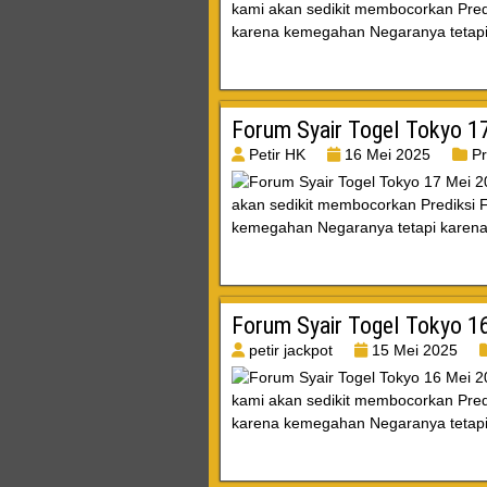
kami akan sedikit membocorkan Predi
karena kemegahan Negaranya tetapi 
Forum Syair Togel Tokyo 1
Petir HK
16 Mei 2025
Pr
akan sedikit membocorkan Prediksi F
kemegahan Negaranya tetapi karena 
Forum Syair Togel Tokyo 1
petir jackpot
15 Mei 2025
kami akan sedikit membocorkan Predi
karena kemegahan Negaranya tetapi 