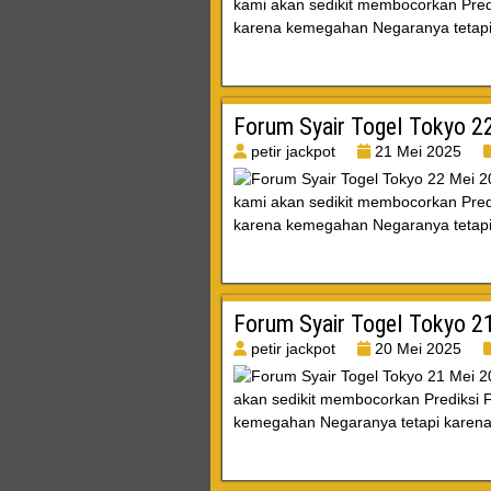
kami akan sedikit membocorkan Predi
karena kemegahan Negaranya tetapi 
Forum Syair Togel Tokyo 2
petir jackpot
21 Mei 2025
kami akan sedikit membocorkan Predi
karena kemegahan Negaranya tetapi 
Forum Syair Togel Tokyo 2
petir jackpot
20 Mei 2025
akan sedikit membocorkan Prediksi F
kemegahan Negaranya tetapi karena 