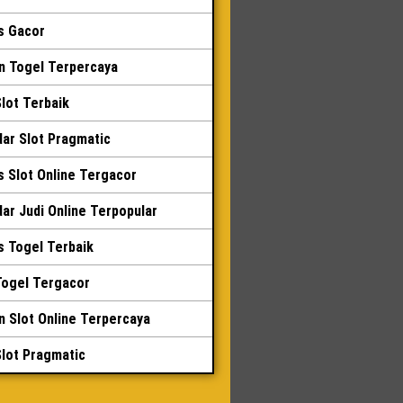
s Gacor
n Togel Terpercaya
lot Terbaik
ar Slot Pragmatic
s Slot Online Tergacor
ar Judi Online Terpopular
s Togel Terbaik
Togel Tergacor
 Slot Online Terpercaya
lot Pragmatic