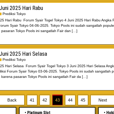
Juni 2025 Hari Rabu
Prediksi Tokyo
Forum Syair Togel Tokyo 4 Juni 2025 Hari Rabu Angka Pet
orum Syair Tokyo 04-06-2025. Tokyo Pools ini sudah sangatlah populer
pasaran Tokyo Pools ini sangatlah Fair dan […]
Juni 2025 Hari Selasa
Prediksi Tokyo
Forum Syair Togel Tokyo 3 Juni 2025 Hari Selasa Angka 
ksi Forum Syair Tokyo 03-06-2025. Tokyo Pools ini sudah sangatlah po
karena pasaran Tokyo Pools ini sangatlah Fair da […]
Back
41
42
43
44
45
Next
Platinum Slot
Hoki