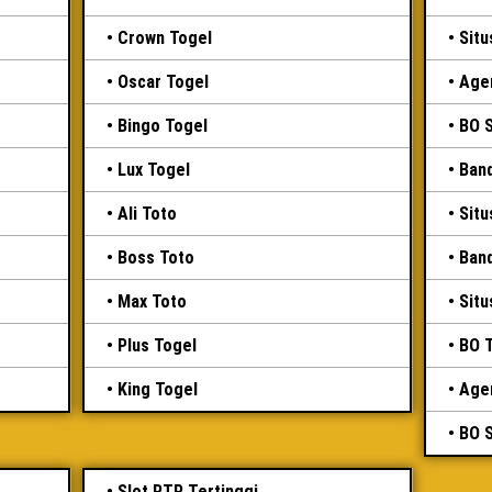
Crown Togel
Situ
Oscar Togel
Age
Bingo Togel
BO S
Lux Togel
Band
Ali Toto
Situ
Boss Toto
Band
Max Toto
Situ
Plus Togel
BO 
King Togel
Agen
BO S
Slot RTP Tertinggi