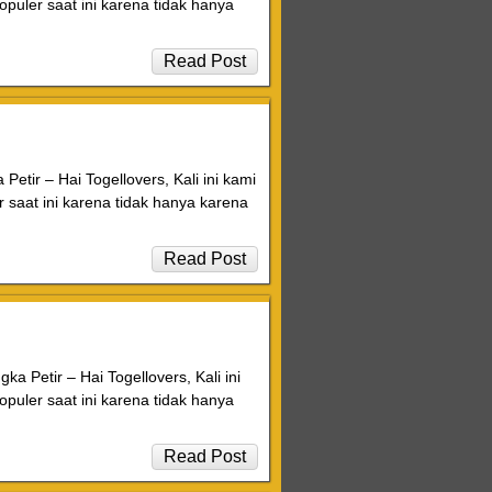
puler saat ini karena tidak hanya
Read Post
etir – Hai Togellovers, Kali ini kami
 saat ini karena tidak hanya karena
Read Post
a Petir – Hai Togellovers, Kali ini
puler saat ini karena tidak hanya
Read Post