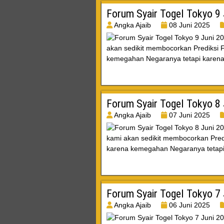
Forum Syair Togel Tokyo 9 
Angka Ajaib
08 Juni 2025
akan sedikit membocorkan Prediksi F
kemegahan Negaranya tetapi karena 
Forum Syair Togel Tokyo 8 
Angka Ajaib
07 Juni 2025
kami akan sedikit membocorkan Predi
karena kemegahan Negaranya tetapi 
Forum Syair Togel Tokyo 7 
Angka Ajaib
06 Juni 2025