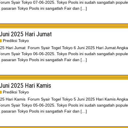
orum Syair Tokyo 07-06-2025. Tokyo Pools ini sudah sangatlah populer
pasaran Tokyo Pools ini sangatlah Fair dan […]
 Juni 2025 Hari Jumat
Prediksi Tokyo
Forum Syair Togel Tokyo 6 Juni 2025 Hari Jumat Angka Pe
orum Syair Tokyo 06-06-2025. Tokyo Pools ini sudah sangatlah populer
pasaran Tokyo Pools ini sangatlah Fair dan […]
Juni 2025 Hari Kamis
Prediksi Tokyo
Forum Syair Togel Tokyo 5 Juni 2025 Hari Kamis Angka Pe
orum Syair Tokyo 05-06-2025. Tokyo Pools ini sudah sangatlah populer
pasaran Tokyo Pools ini sangatlah Fair dan […]