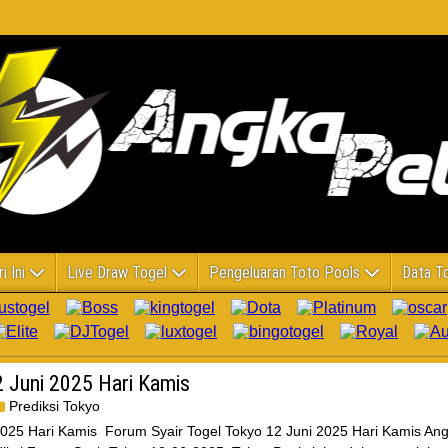
i Ini
Live Draw Togel
Pengeluaran Toto Pools
Data T
2 Juni 2025 Hari Kamis
Prediksi Tokyo
Forum Syair Togel Tokyo 12 Juni 2025 Hari Kamis Angka