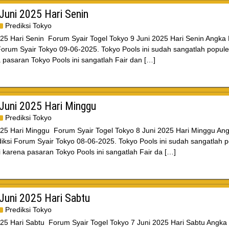
Juni 2025 Hari Senin
Prediksi Tokyo
Forum Syair Togel Tokyo 9 Juni 2025 Hari Senin Angka Pe
orum Syair Tokyo 09-06-2025. Tokyo Pools ini sudah sangatlah populer
pasaran Tokyo Pools ini sangatlah Fair dan […]
Juni 2025 Hari Minggu
Prediksi Tokyo
Forum Syair Togel Tokyo 8 Juni 2025 Hari Minggu Angka
ksi Forum Syair Tokyo 08-06-2025. Tokyo Pools ini sudah sangatlah po
karena pasaran Tokyo Pools ini sangatlah Fair da […]
Juni 2025 Hari Sabtu
Prediksi Tokyo
Forum Syair Togel Tokyo 7 Juni 2025 Hari Sabtu Angka Pe