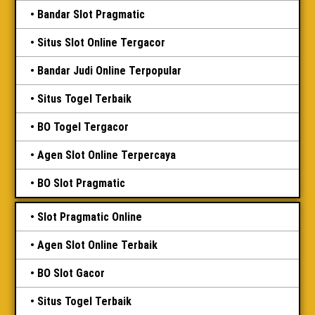
Bandar Slot Pragmatic
Situs Slot Online Tergacor
Bandar Judi Online Terpopular
Situs Togel Terbaik
BO Togel Tergacor
Agen Slot Online Terpercaya
BO Slot Pragmatic
Slot Pragmatic Online
Agen Slot Online Terbaik
BO Slot Gacor
Situs Togel Terbaik