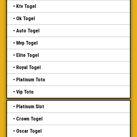
Ktv Togel
Ok Togel
Auto Togel
Mvp Togel
Elite Togel
Royal Togel
Platinum Toto
Vip Toto
Platinum Slot
Crown Togel
Oscar Togel