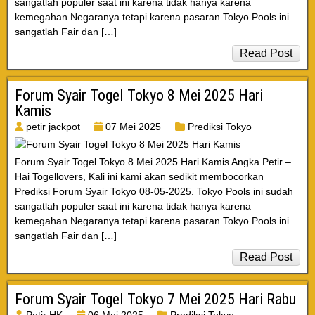
sangatlah populer saat ini karena tidak hanya karena
kemegahan Negaranya tetapi karena pasaran Tokyo Pools ini
sangatlah Fair dan […]
Read Post
Forum Syair Togel Tokyo 8 Mei 2025 Hari
Kamis
petir jackpot
07 Mei 2025
Prediksi Tokyo
Forum Syair Togel Tokyo 8 Mei 2025 Hari Kamis Angka Petir –
Hai Togellovers, Kali ini kami akan sedikit membocorkan
Prediksi Forum Syair Tokyo 08-05-2025. Tokyo Pools ini sudah
sangatlah populer saat ini karena tidak hanya karena
kemegahan Negaranya tetapi karena pasaran Tokyo Pools ini
sangatlah Fair dan […]
Read Post
Forum Syair Togel Tokyo 7 Mei 2025 Hari Rabu