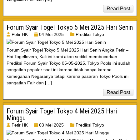
Read Post
Forum Syair Togel Tokyo 5 Mei 2025 Hari Senin
Petir HK
04 Mei 2025
Prediksi Tokyo
Forum Syair Togel Tokyo 5 Mei 2025 Hari Senin Angka Petir –
Hai Togellovers, Kali ini kami akan sedikit membocorkan
Prediksi Forum Syair Tokyo 05-05-2025. Tokyo Pools ini sudah
sangatlah populer saat ini karena tidak hanya karena
kemegahan Negaranya tetapi karena pasaran Tokyo Pools ini
sangatlah Fair dan […]
Read Post
Forum Syair Togel Tokyo 4 Mei 2025 Hari
Minggu
Petir HK
03 Mei 2025
Prediksi Tokyo