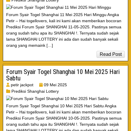
Prediksi Shanghai Lottery
Forum Syair Togel Shanghai 11 Mei 2025 Hari Minggu Angka
Petir – Hai togellovers, kali ini kami akan memberikan bocoran
Prediksi Forum Syair SHANGHAI 11-05-2025. Pastinya semua
orang sudah tahu apa itu SHANGHAI !. Ternyata sudah sejak
lama SHANGHAI LOTTERY ini ada dan sudah banyak sekali
orang yang memaink […]
Read Post
Forum Syair Togel Shanghai 10 Mei 2025 Hari
Sabtu
petir jackpot
09 Mei 2025
Prediksi Shanghai Lottery
Forum Syair Togel Shanghai 10 Mei 2025 Hari Sabtu Angka
Petir – Hai togellovers, kali ini kami akan memberikan bocoran
Prediksi Forum Syair SHANGHAI 10-05-2025. Pastinya semua
orang sudah tahu apa itu SHANGHAI !. Ternyata sudah sejak
lama SHANGHAI LOTTERY ini ada dan sudah banyak sekali