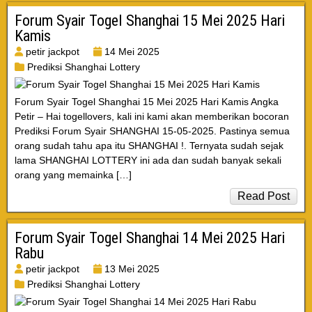
Forum Syair Togel Shanghai 15 Mei 2025 Hari
Kamis
petir jackpot
14 Mei 2025
Prediksi Shanghai Lottery
Forum Syair Togel Shanghai 15 Mei 2025 Hari Kamis Angka
Petir – Hai togellovers, kali ini kami akan memberikan bocoran
Prediksi Forum Syair SHANGHAI 15-05-2025. Pastinya semua
orang sudah tahu apa itu SHANGHAI !. Ternyata sudah sejak
lama SHANGHAI LOTTERY ini ada dan sudah banyak sekali
orang yang memainka […]
Read Post
Forum Syair Togel Shanghai 14 Mei 2025 Hari
Rabu
petir jackpot
13 Mei 2025
Prediksi Shanghai Lottery