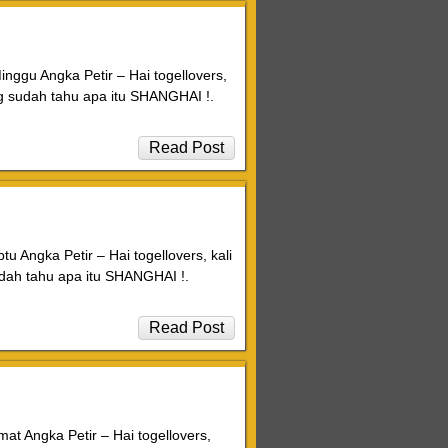
inggu Angka Petir – Hai togellovers,
g sudah tahu apa itu SHANGHAI !.
Read Post
u Angka Petir – Hai togellovers, kali
dah tahu apa itu SHANGHAI !.
Read Post
at Angka Petir – Hai togellovers,