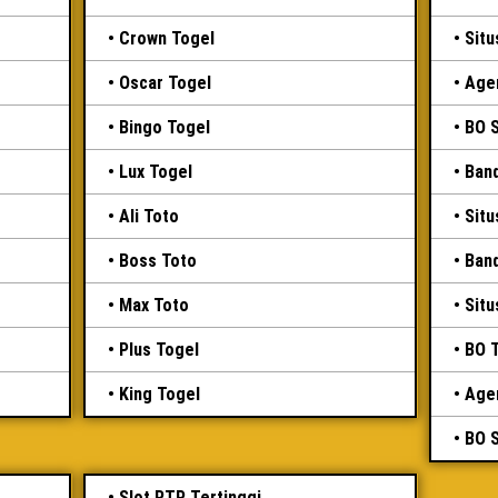
Crown Togel
Situ
Oscar Togel
Age
Bingo Togel
BO S
Lux Togel
Band
Ali Toto
Situ
Boss Toto
Band
Max Toto
Situ
Plus Togel
BO 
King Togel
Agen
BO S
Slot RTP Tertinggi