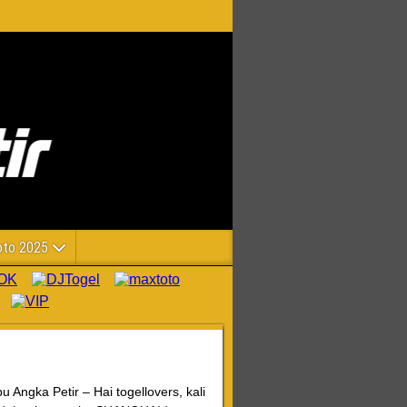
oto 2025
 Angka Petir – Hai togellovers, kali