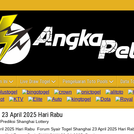
i Ini
Live Draw Togel
Pengeluaran Toto Pools
Data T
 23 April 2025 Hari Rabu
Prediksi Shanghai Lottery
Forum Syair Togel Shanghai 23 April 2025 Hari Rabu