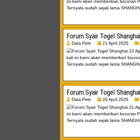
ini kami akan memberikan bocoran 
Ternyata sudah sejak lama SHANGHA
Forum Syair Togel Shanghai
Data Petir
21 April 2025
kali ini kami akan memberikan boco
Ternyata sudah sejak lama SHANGHA
Forum Syair Togel Shanghai
Data Petir
20 April 2025
ini kami akan memberikan bocoran 
Ternyata sudah sejak lama SHANGHA