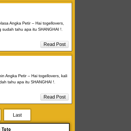
lasa Angka Petir – Hai togellovers,
g sudah tahu apa itu SHANGHAI !.
Read Post
n Angka Petir – Hai togellovers, kali
dah tahu apa itu SHANGHAI !.
Read Post
Last
 Toto