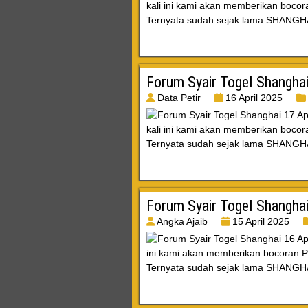
kali ini kami akan memberikan boco
Ternyata sudah sejak lama SHANGHA
Forum Syair Togel Shanghai
Data Petir
16 April 2025
kali ini kami akan memberikan boco
Ternyata sudah sejak lama SHANGHA
Forum Syair Togel Shanghai
Angka Ajaib
15 April 2025
ini kami akan memberikan bocoran 
Ternyata sudah sejak lama SHANGHA