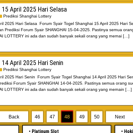
 15 April 2025 Hari Selasa
Prediksi Shanghai Lottery
Forum Syair Togel Shanghai 15 April 2025 Hari Se
ran Prediksi Forum Syair SHANGHAI 15-04-2025. Pastinya semua oran
I LOTTERY ini ada dan sudah banyak sekali orang yang memai […]
 14 April 2025 Hari Senin
Prediksi Shanghai Lottery
Forum Syair Togel Shanghai 14 April 2025 Hari Seni
Prediksi Forum Syair SHANGHAI 14-04-2025. Pastinya semua orang su
I LOTTERY ini ada dan sudah banyak sekali orang yang memain […]
Back
46
47
48
49
50
Next
Platinum Slot
Hoki