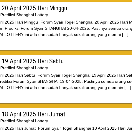
 20 April 2025 Hari Minggu
Prediksi Shanghai Lottery
Forum Syair Togel Shanghai 20 April 2025 Hari M
ran Prediksi Forum Syair SHANGHAI 20-04-2025. Pastinya semua oran
I LOTTERY ini ada dan sudah banyak sekali orang yang memai […]
 19 April 2025 Hari Sabtu
Prediksi Shanghai Lottery
Forum Syair Togel Shanghai 19 April 2025 Hari Sabt
Prediksi Forum Syair SHANGHAI 19-04-2025. Pastinya semua orang su
I LOTTERY ini ada dan sudah banyak sekali orang yang memain […]
 18 April 2025 Hari Jumat
Prediksi Shanghai Lottery
Forum Syair Togel Shanghai 18 April 2025 Hari Jum