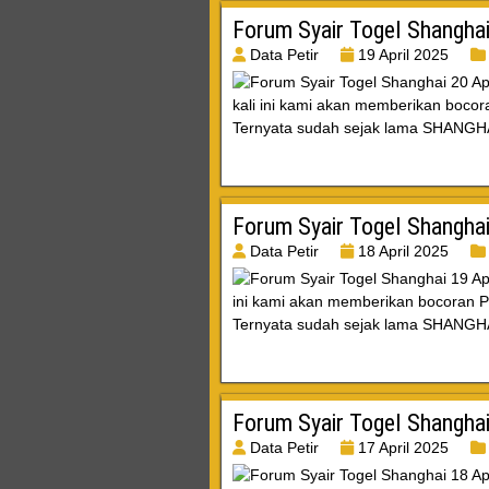
Forum Syair Togel Shanghai
Data Petir
19 April 2025
kali ini kami akan memberikan boco
Ternyata sudah sejak lama SHANGHA
Forum Syair Togel Shanghai
Data Petir
18 April 2025
ini kami akan memberikan bocoran 
Ternyata sudah sejak lama SHANGHA
Forum Syair Togel Shanghai
Data Petir
17 April 2025