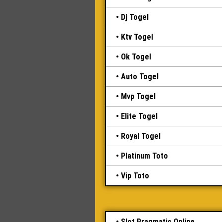
Dj Togel
Ktv Togel
Ok Togel
Auto Togel
Mvp Togel
Elite Togel
Royal Togel
Platinum Toto
Vip Toto
Slot Pragmatic Online