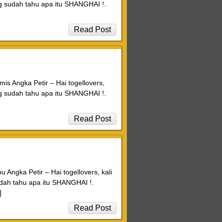
g sudah tahu apa itu SHANGHAI !.
Read Post
is Angka Petir – Hai togellovers,
g sudah tahu apa itu SHANGHAI !.
Read Post
 Angka Petir – Hai togellovers, kali
dah tahu apa itu SHANGHAI !.
]
Read Post