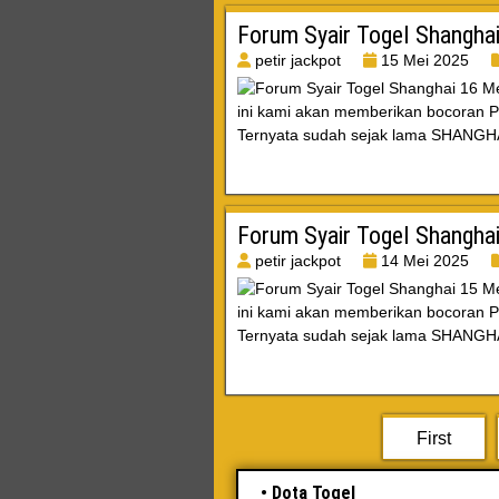
Forum Syair Togel Shangha
petir jackpot
15 Mei 2025
ini kami akan memberikan bocoran 
Ternyata sudah sejak lama SHANGHA
Forum Syair Togel Shangha
petir jackpot
14 Mei 2025
ini kami akan memberikan bocoran 
Ternyata sudah sejak lama SHANGHA
First
Dota Togel