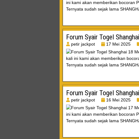
ini kami akan memberikan bocoran 
Ternyata sudah sejak lama SHANGHA
Forum Syair Togel Shangha
petir jackpot
17 Mei 2025
kali ini kami akan memberikan boco
Ternyata sudah sejak lama SHANGHA
Forum Syair Togel Shanghai
petir jackpot
16 Mei 2025
ini kami akan memberikan bocoran 
Ternyata sudah sejak lama SHANGHA