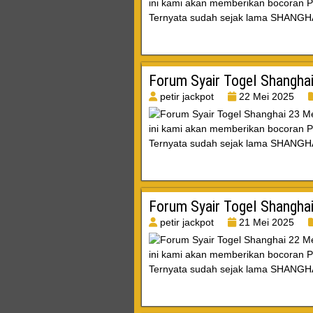
ini kami akan memberikan bocoran 
Ternyata sudah sejak lama SHANGHA
Forum Syair Togel Shangha
petir jackpot
22 Mei 2025
ini kami akan memberikan bocoran 
Ternyata sudah sejak lama SHANGHA
Forum Syair Togel Shangha
petir jackpot
21 Mei 2025
ini kami akan memberikan bocoran 
Ternyata sudah sejak lama SHANGHA