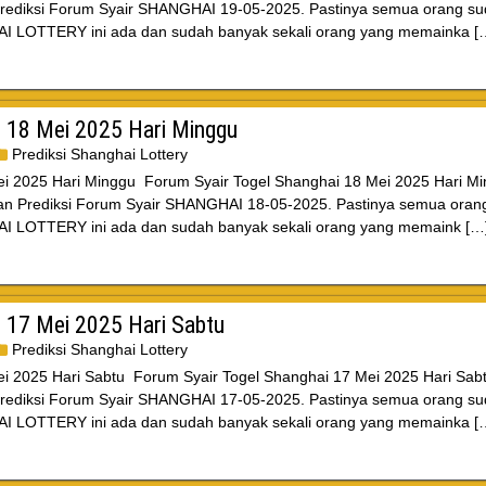
Prediksi Forum Syair SHANGHAI 19-05-2025. Pastinya semua orang su
I LOTTERY ini ada dan sudah banyak sekali orang yang memainka [
i 18 Mei 2025 Hari Minggu
Prediksi Shanghai Lottery
Forum Syair Togel Shanghai 18 Mei 2025 Hari Min
ran Prediksi Forum Syair SHANGHAI 18-05-2025. Pastinya semua oran
I LOTTERY ini ada dan sudah banyak sekali orang yang memaink […
 17 Mei 2025 Hari Sabtu
Prediksi Shanghai Lottery
Forum Syair Togel Shanghai 17 Mei 2025 Hari Sabtu 
Prediksi Forum Syair SHANGHAI 17-05-2025. Pastinya semua orang su
I LOTTERY ini ada dan sudah banyak sekali orang yang memainka [