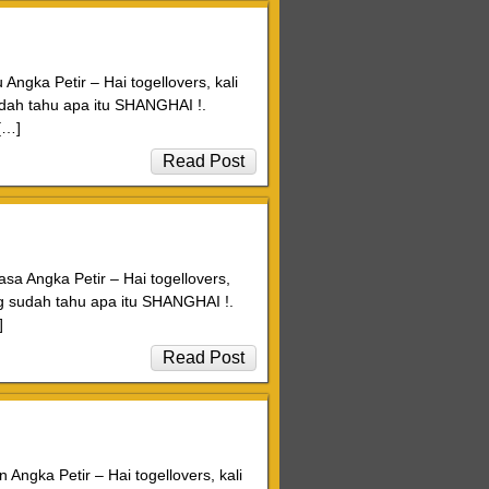
ngka Petir – Hai togellovers, kali
dah tahu apa itu SHANGHAI !.
[…]
Read Post
sa Angka Petir – Hai togellovers,
g sudah tahu apa itu SHANGHAI !.
]
Read Post
Angka Petir – Hai togellovers, kali