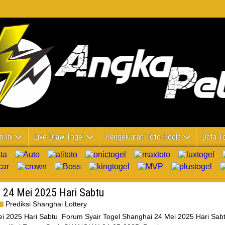
i Ini
Live Draw Togel
Pengeluaran Toto Pools
Data T
 24 Mei 2025 Hari Sabtu
Prediksi Shanghai Lottery
Forum Syair Togel Shanghai 24 Mei 2025 Hari Sabtu 