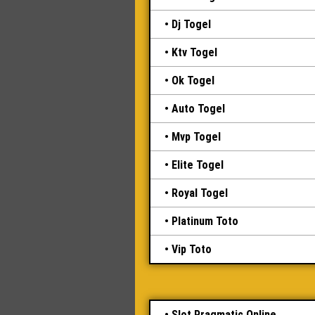
Dj Togel
Ktv Togel
Ok Togel
Auto Togel
Mvp Togel
Elite Togel
Royal Togel
Platinum Toto
Vip Toto
Slot Pragmatic Online