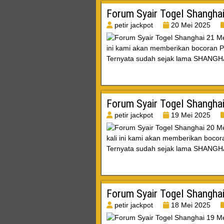
Forum Syair Togel Shangha
petir jackpot
20 Mei 2025
ini kami akan memberikan bocoran 
Ternyata sudah sejak lama SHANGHA
Forum Syair Togel Shanghai
petir jackpot
19 Mei 2025
kali ini kami akan memberikan boco
Ternyata sudah sejak lama SHANGHA
Forum Syair Togel Shanghai
petir jackpot
18 Mei 2025