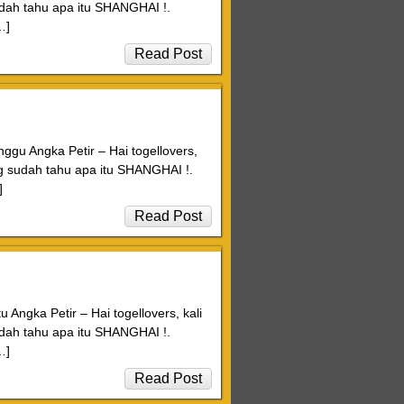
dah tahu apa itu SHANGHAI !.
…]
Read Post
ggu Angka Petir – Hai togellovers,
g sudah tahu apa itu SHANGHAI !.
]
Read Post
Angka Petir – Hai togellovers, kali
dah tahu apa itu SHANGHAI !.
…]
Read Post