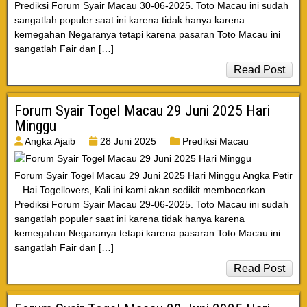
Prediksi Forum Syair Macau 30-06-2025. Toto Macau ini sudah
sangatlah populer saat ini karena tidak hanya karena
kemegahan Negaranya tetapi karena pasaran Toto Macau ini
sangatlah Fair dan […]
Read Post
Forum Syair Togel Macau 29 Juni 2025 Hari
Minggu
Angka Ajaib
28 Juni 2025
Prediksi Macau
Forum Syair Togel Macau 29 Juni 2025 Hari Minggu Angka Petir
– Hai Togellovers, Kali ini kami akan sedikit membocorkan
Prediksi Forum Syair Macau 29-06-2025. Toto Macau ini sudah
sangatlah populer saat ini karena tidak hanya karena
kemegahan Negaranya tetapi karena pasaran Toto Macau ini
sangatlah Fair dan […]
Read Post