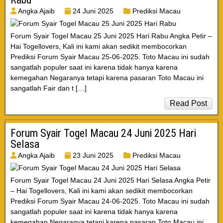
Angka Ajaib
24 Juni 2025
Prediksi Macau
Forum Syair Togel Macau 25 Juni 2025 Hari Rabu Angka Petir –
Hai Togellovers, Kali ini kami akan sedikit membocorkan
Prediksi Forum Syair Macau 25-06-2025. Toto Macau ini sudah
sangatlah populer saat ini karena tidak hanya karena
kemegahan Negaranya tetapi karena pasaran Toto Macau ini
sangatlah Fair dan t […]
Read Post
Forum Syair Togel Macau 24 Juni 2025 Hari
Selasa
Angka Ajaib
23 Juni 2025
Prediksi Macau
Forum Syair Togel Macau 24 Juni 2025 Hari Selasa Angka Petir
– Hai Togellovers, Kali ini kami akan sedikit membocorkan
Prediksi Forum Syair Macau 24-06-2025. Toto Macau ini sudah
sangatlah populer saat ini karena tidak hanya karena
kemegahan Negaranya tetapi karena pasaran Toto Macau ini