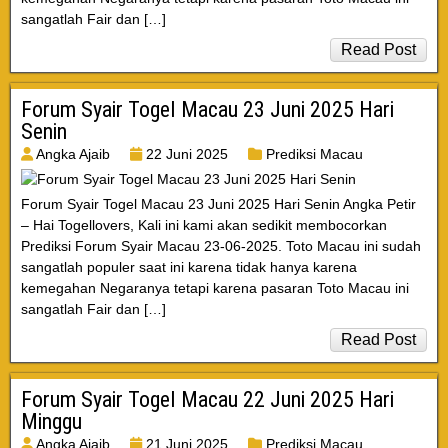
sangatlah Fair dan […]
Read Post
Forum Syair Togel Macau 23 Juni 2025 Hari
Senin
Angka Ajaib
22 Juni 2025
Prediksi Macau
Forum Syair Togel Macau 23 Juni 2025 Hari Senin Angka Petir
– Hai Togellovers, Kali ini kami akan sedikit membocorkan
Prediksi Forum Syair Macau 23-06-2025. Toto Macau ini sudah
sangatlah populer saat ini karena tidak hanya karena
kemegahan Negaranya tetapi karena pasaran Toto Macau ini
sangatlah Fair dan […]
Read Post
Forum Syair Togel Macau 22 Juni 2025 Hari
Minggu
Angka Ajaib
21 Juni 2025
Prediksi Macau