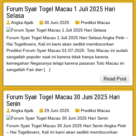
Forum Syair Togel Macau 1 Juli 2025 Hari
Selasa
Angka Ajaib
30 Juni 2025
Prediksi Macau
Forum Syair Togel Macau 1 Juli 2025 Hari Selasa Angka Petir –
Hai Togellovers, Kali ini kami akan sedikit membocorkan
Prediksi Forum Syair Macau 01-07-2025. Toto Macau ini sudah
sangatlah populer saat ini karena tidak hanya karena
kemegahan Negaranya tetapi karena pasaran Toto Macau ini
sangatlah Fair dan […]
Read Post
Forum Syair Togel Macau 30 Juni 2025 Hari
Senin
Angka Ajaib
29 Juni 2025
Prediksi Macau
Forum Syair Togel Macau 30 Juni 2025 Hari Senin Angka Petir
– Hai Togellovers, Kali ini kami akan sedikit membocorkan