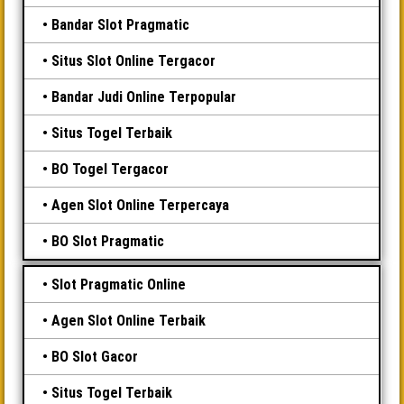
Bandar Slot Pragmatic
Situs Slot Online Tergacor
Bandar Judi Online Terpopular
Situs Togel Terbaik
BO Togel Tergacor
Agen Slot Online Terpercaya
BO Slot Pragmatic
Slot Pragmatic Online
Agen Slot Online Terbaik
BO Slot Gacor
Situs Togel Terbaik