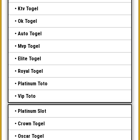
Ktv Togel
Ok Togel
Auto Togel
Mvp Togel
Elite Togel
Royal Togel
Platinum Toto
Vip Toto
Platinum Slot
Crown Togel
Oscar Togel