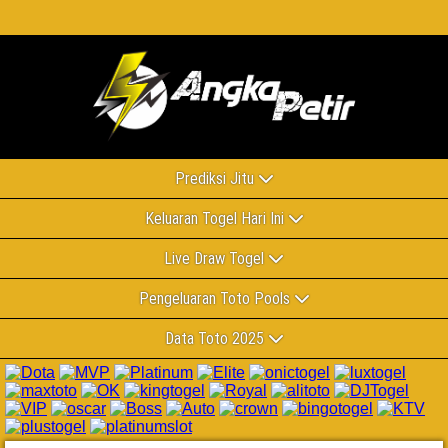
Prediksi Jitu
Keluaran Togel Hari Ini
Live Draw Togel
Pengeluaran Toto Pools
Data Toto 2025