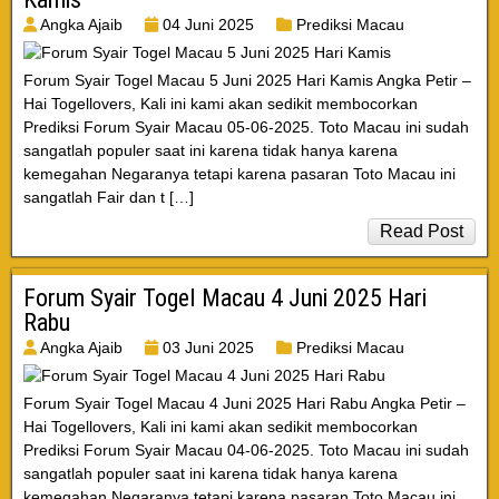
Angka Ajaib
04 Juni 2025
Prediksi Macau
Forum Syair Togel Macau 5 Juni 2025 Hari Kamis Angka Petir –
Hai Togellovers, Kali ini kami akan sedikit membocorkan
Prediksi Forum Syair Macau 05-06-2025. Toto Macau ini sudah
sangatlah populer saat ini karena tidak hanya karena
kemegahan Negaranya tetapi karena pasaran Toto Macau ini
sangatlah Fair dan t […]
Read Post
Forum Syair Togel Macau 4 Juni 2025 Hari
Rabu
Angka Ajaib
03 Juni 2025
Prediksi Macau
Forum Syair Togel Macau 4 Juni 2025 Hari Rabu Angka Petir –
Hai Togellovers, Kali ini kami akan sedikit membocorkan
Prediksi Forum Syair Macau 04-06-2025. Toto Macau ini sudah
sangatlah populer saat ini karena tidak hanya karena
kemegahan Negaranya tetapi karena pasaran Toto Macau ini