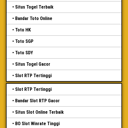
Situs Togel Terbaik
Bandar Toto Online
Toto HK
Toto SGP
Toto SDY
Situs Togel Gacor
Slot RTP Tertinggi
Slot RTP Tertinggi
Bandar Slot RTP Gacor
Situs Slot Online Terbaik
BO Slot Winrate Tinggi