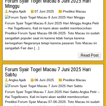
Forum Syair Togel Macau 8 Juni 2025 Hari
Minggu
Angka Ajaib
07 Juni 2025
Prediksi Macau
Forum Syair Togel Macau 8 Juni 2025 Hari Minggu Angka Petir
– Hai Togellovers, Kali ini kami akan sedikit membocorkan
Prediksi Forum Syair Macau 08-06-2025. Toto Macau ini sudah
sangatlah populer saat ini karena tidak hanya karena
kemegahan Negaranya tetapi karena pasaran Toto Macau ini
sangatlah Fair dan […]
Read Post
Forum Syair Togel Macau 7 Juni 2025 Hari
Sabtu
Angka Ajaib
06 Juni 2025
Prediksi Macau
Forum Syair Togel Macau 7 Juni 2025 Hari Sabtu Angka Petir –
Hai Togellovers, Kali ini kami akan sedikit membocorkan
Prediksi Forum Syair Macau 07-06-2025. Toto Macau ini sudah