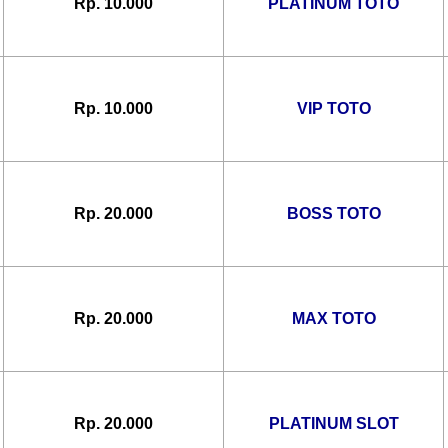
Rp. 10.000
PLATINUM TOTO
Rp. 10.000
VIP TOTO
Rp. 20.000
BOSS TOTO
Rp. 20.000
MAX TOTO
Rp. 20.000
PLATINUM SLOT