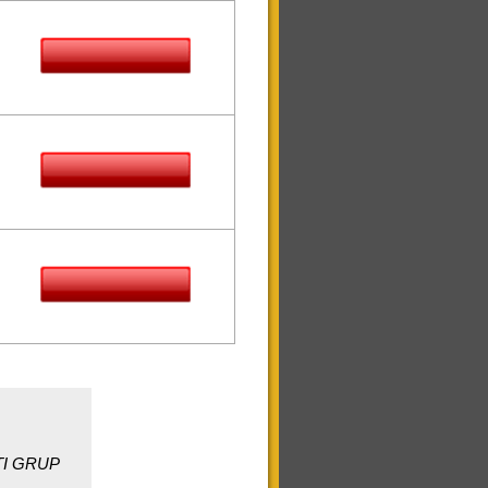
TI GRUP