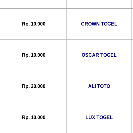
Rp. 10.000
CROWN TOGEL
Rp. 10.000
OSCAR TOGEL
Rp. 20.000
ALI TOTO
Rp. 10.000
LUX TOGEL