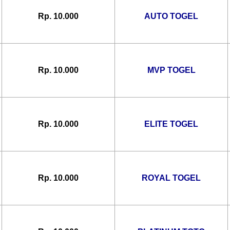
Rp. 10.000
AUTO TOGEL
Rp. 10.000
MVP TOGEL
Rp. 10.000
ELITE TOGEL
Rp. 10.000
ROYAL TOGEL