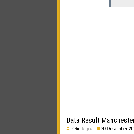
Data Result Mancheste
Petir Terjitu
30 Desember 20